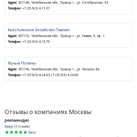
Адрес:
457146, Челябинская обл., Троицк г., ул. Октябрьская, 34
Телефон:
+7 (35163) 4-11-37
Крестьянское Хозяйство Павлин
Адрес:
457132, Челябинская обл., Троицк г., ул. Новая, 9, оф. 1
Телефон:
+7 (35163) 4-13-79
Ясные Поляны
Адрес:
457145, Челябинская обл., Троицк г., ул. Ленина, 8а
Телефон:
+7 (35163) 4-24-03,+7 (35163) 4-24-09
Отзывы о компаниях Москвы
рекомендую
Бафус
(3 отзыва)
star
star
star
star
star
Витя