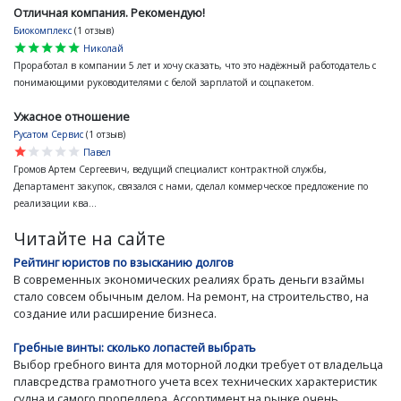
Отличная компания. Рекомендую!
Биокомплекс
(1 отзыв)
star
star
star
star
star
Николай
Проработал в компании 5 лет и хочу сказать, что это надёжный работодатель с
понимающими руководителями с белой зарплатой и соцпакетом.
Ужасное отношение
Русатом Сервис
(1 отзыв)
star
star
star
star
star
Павел
Громов Артем Сергеевич, ведущий специалист контрактной службы,
Департамент закупок, связался с нами, сделал коммерческое предложение по
реализации ква...
Читайте на сайте
Рейтинг юристов по взысканию долгов
В современных экономических реалиях брать деньги взаймы
стало совсем обычным делом. На ремонт, на строительство, на
создание или расширение бизнеса.
Гребные винты: сколько лопастей выбрать
Выбор гребного винта для моторной лодки требует от владельца
плавсредства грамотного учета всех технических характеристик
судна и самого пропеллера. Ассортимент на рынке очень