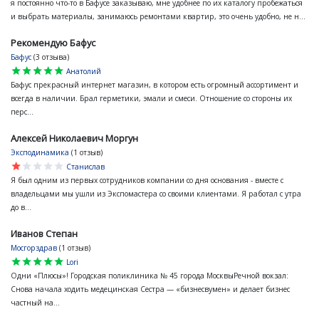
я постоянно что-то в Бафусе заказываю, мне удобнее по их каталогу пробежаться
и выбрать материалы, занимаюсь ремонтами квартир, это очень удобно, не н...
Рекомендую Бафус
Бафус
(3 отзыва)
star
star
star
star
star
Анатолий
Бафус прекрасный интернет магазин, в котором есть огромный ассортимент и
всегда в наличии. Брал герметики, эмали и смеси. Отношение со стороны их
перс...
Алексей Николаевич Моргун
Эксподинамика
(1 отзыв)
star
star
star
star
star
Станислав
Я был одним из первых сотрудников компании со дня основания - вместе с
владельцами мы ушли из Экспомастера со своими клиентами. Я работал с утра
до в...
Иванов Степан
Мосгорздрав
(1 отзыв)
star
star
star
star
star
Lori
Одни «Плюсы»! Городская поликлиника № 45 города МосквыРечной вокзал:
Снова начала ходить медецинская Сестра — «бизнесвумен» и делает бизнес
частный на...