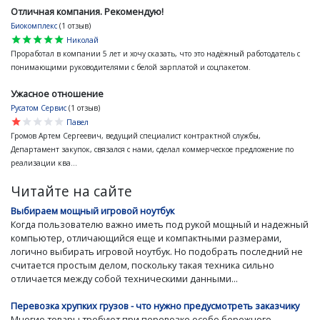
Отличная компания. Рекомендую!
Биокомплекс
(1 отзыв)
star
star
star
star
star
Николай
Проработал в компании 5 лет и хочу сказать, что это надёжный работодатель с
понимающими руководителями с белой зарплатой и соцпакетом.
Ужасное отношение
Русатом Сервис
(1 отзыв)
star
star
star
star
star
Павел
Громов Артем Сергеевич, ведущий специалист контрактной службы,
Департамент закупок, связался с нами, сделал коммерческое предложение по
реализации ква...
Читайте на сайте
Выбираем мощный игровой ноутбук
Когда пользователю важно иметь под рукой мощный и надежный
компьютер, отличающийся еще и компактными размерами,
логично выбирать игровой ноутбук. Но подобрать последний не
считается простым делом, поскольку такая техника сильно
отличается между собой техническими данными...
Перевозка хрупких грузов - что нужно предусмотреть заказчику
Многие товары требуют при перевозке особо бережного