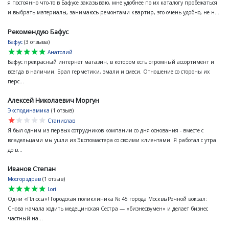
я постоянно что-то в Бафусе заказываю, мне удобнее по их каталогу пробежаться
и выбрать материалы, занимаюсь ремонтами квартир, это очень удобно, не н...
Рекомендую Бафус
Бафус
(3 отзыва)
star
star
star
star
star
Анатолий
Бафус прекрасный интернет магазин, в котором есть огромный ассортимент и
всегда в наличии. Брал герметики, эмали и смеси. Отношение со стороны их
перс...
Алексей Николаевич Моргун
Эксподинамика
(1 отзыв)
star
star
star
star
star
Станислав
Я был одним из первых сотрудников компании со дня основания - вместе с
владельцами мы ушли из Экспомастера со своими клиентами. Я работал с утра
до в...
Иванов Степан
Мосгорздрав
(1 отзыв)
star
star
star
star
star
Lori
Одни «Плюсы»! Городская поликлиника № 45 города МосквыРечной вокзал:
Снова начала ходить медецинская Сестра — «бизнесвумен» и делает бизнес
частный на...