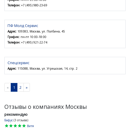
Телефон:
+7 (495) 980-23-69
ПФ Молд Сервис
Адрес:
109383, Москва, ул. Полбина, 45
График:
пн-пт 10:00-18:00
Телефон:
+7 (495) 921-22-74
Спецсервис
Адрес:
115088, Москва, ул. Угрешская, 14, стр. 2
«
1
2
»
Отзывы о компаниях Москвы
рекомендую
Бафус
(3 отзыва)
star
star
star
star
star
Витя