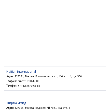
Haitian international
Адрес:
125371, Москва, Волоколамское ш., 116, стр. 4, оф. 506
График:
пн-пт 10:00-17:00
Телефон:
+7 (495) 640-68-88
Фирма Имид
Адрес:
127055, Москва, Вадковский пер., 18а, стр. 1