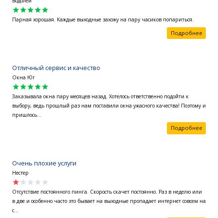
Водолей
star
star
star
star
star
Парная хорошая. Каждые выходные захожу на пару часиков попариться.
Подробнее
Отличный сервис и качество
Окна Юг
star
star
star
star
star
Заказывала окна пару месяцев назад. Хотелось ответственно подойти к
выбору, ведь прошлый раз нам поставили окна ужасного качества! Поэтому и
пришлось...
Подробнее
Очень плохие услуги
Нестер
star
star
star
star
star
Отсутствие постоянного пинга. Скорость скачет постоянно. Раз в неделю или
в две и особенно часто это бывает на выходные пропадает интернет совсем на
с...