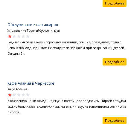
Подробнее
Обслуживание пассажиров
Управление Троллейбусное, Чгмуп
star
star
star
star
star
Водитель Акбашев очень торопится на линии, спешит, опаздывает, только
непонятно куда, при этом не смотрит по зеркалам при закрывании дверей.
Сегодня 2...
Подробнее
Кафе Алания в Черкесске
Кафе Алания
star
star
star
star
star
К сожалению наши ожидания вкусно поесть не оправдались. Пироги с трудом
можно было назвать осетинскими, ни вид ни вкус не напоминали осетинские
пироги...
Подробнее