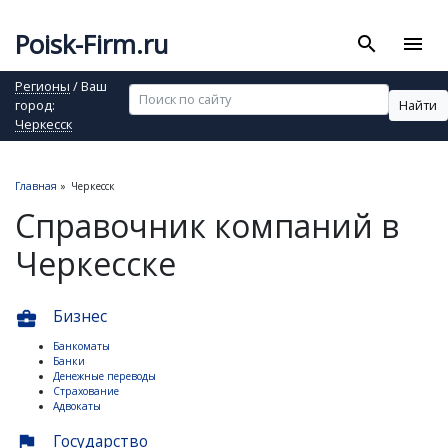
Poisk-Firm.ru
search
menu
Регионы
/ Ваш
Найти
город:
Черкесск
Главная
»
Черкесск
Справочник компаний в
Черкесске
Бизнес
business_center
Банкоматы
Банки
Денежные переводы
Страхование
Адвокаты
Государство
flag