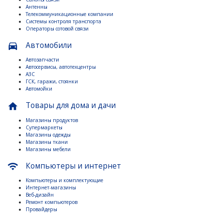
Антенны
Телекоммуникационные компании
Системы контроля транспорта
Операторы сотовой связи
Автомобили
directions_car
Автозапчасти
Автосервисы, автотехцентры
АЗС
ГСК, гаражи, стоянки
Автомойки
Товары для дома и дачи
home
Магазины продуктов
Супермаркеты
Магазины одежды
Магазины ткани
Магазины мебели
Компьютеры и интернет
wifi
Компьютеры и комплектующие
Интернет-магазины
Веб-дизайн
Ремонт компьютеров
Провайдеры