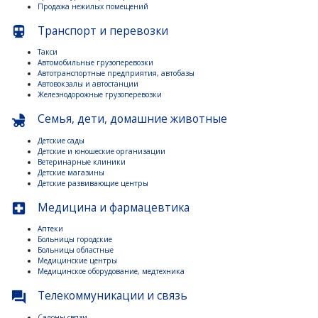
Продажа нежилых помещений
Транспорт и перевозки
directions_subway
Такси
Автомобильные грузоперевозки
Автотранспортные предприятия, автобазы
Автовокзалы и автостанции
Железнодорожные грузоперевозки
Семья, дети, домашние животные
child_friendly
Детские сады
Детские и юношеские организации
Ветеринарные клиники
Детские магазины
Детские развивающие центры
Медицина и фармацевтика
local_hospital
Аптеки
Больницы городские
Больницы областные
Медицинские центры
Медицинское оборудование, медтехника
Телекоммуникации и связь
question_answer
Салоны связи