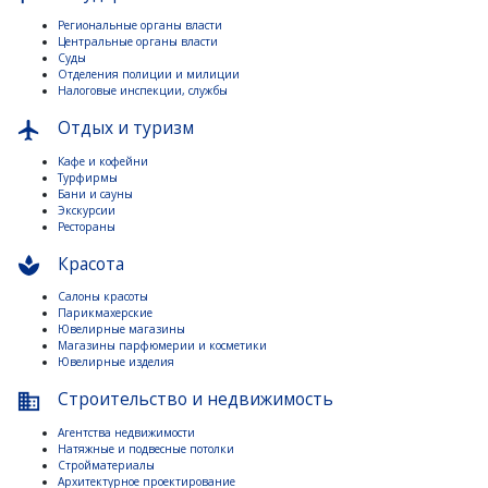
Региональные органы власти
Центральные органы власти
Суды
Отделения полиции и милиции
Налоговые инспекции, службы
Отдых и туризм
flight
Кафе и кофейни
Турфирмы
Бани и сауны
Экскурсии
Рестораны
Красота
spa
Салоны красоты
Парикмахерские
Ювелирные магазины
Магазины парфюмерии и косметики
Ювелирные изделия
Строительство и недвижимость
business
Агентства недвижимости
Натяжные и подвесные потолки
Стройматериалы
Архитектурное проектирование