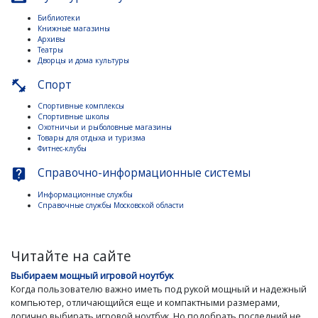
Библиотеки
Книжные магазины
Архивы
Театры
Дворцы и дома культуры
Спорт
fitness_center
Спортивные комплексы
Спортивные школы
Охотничьи и рыболовные магазины
Товары для отдыха и туризма
Фитнес-клубы
Справочно-информационные системы
live_help
Информационные службы
Справочные службы Московской области
Читайте на сайте
Выбираем мощный игровой ноутбук
Когда пользователю важно иметь под рукой мощный и надежный
компьютер, отличающийся еще и компактными размерами,
логично выбирать игровой ноутбук. Но подобрать последний не