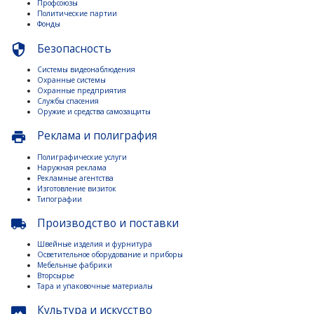
Профсоюзы
Политические партии
Фонды
Безопасность
security
Системы видеонаблюдения
Охранные системы
Охранные предприятия
Службы спасения
Оружие и средства самозащиты
Реклама и полиграфия
print
Полиграфические услуги
Наружная реклама
Рекламные агентства
Изготовление визиток
Типографии
Производство и поставки
local_shipping
Швейные изделия и фурнитура
Осветительное оборудование и приборы
Мебельные фабрики
Вторсырье
Тара и упаковочные материалы
Культура и искусство
panorama