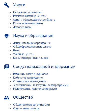
Услуги
build
Платежные терминалы
Расчетно-кассовые центры
Авиа- и железнодорожные билеты
Почта, отделения связи
Доставка воды
Наука и образование
school
Дополнительное образование
Общеобразовательные школы
Вузы
Учебные центры
Курсы иностранных языков
Средства массовой информации
library_books
Редакции газет и журналов
Кабельное телевидение
Спутниковое телевидение
Телекомпании, телестудии, телепрограммы
Издательства, издательские услуги
Общество
people
Общественные организации
Социальная помощь