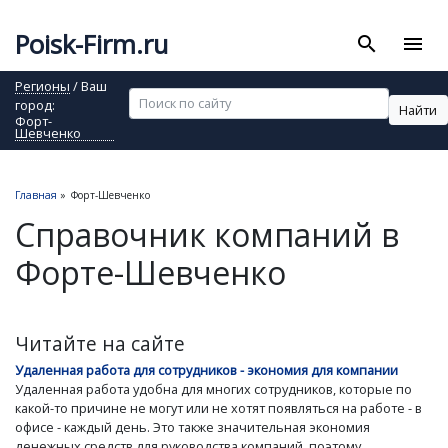
Poisk-Firm.ru
search
menu
Регионы
/ Ваш
город:
Найти
Форт-
Шевченко
Главная
»
Форт-Шевченко
Справочник компаний в
Форте-Шевченко
Читайте на сайте
Удаленная работа для сотрудников - экономия для компании
Удаленная работа удобна для многих сотрудников, которые по
какой-то причине не могут или не хотят появляться на работе - в
офисе - каждый день. Это также значительная экономия
денежных средств для руководства компаний, поэтому...