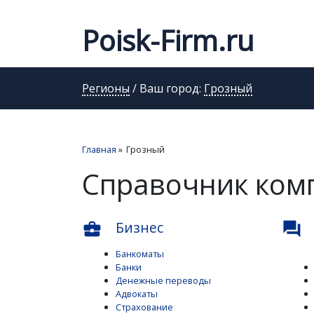
Poisk-Firm.ru
Регионы
/ Ваш город:
Грозный
Главная
»
Грозный
Справочник ком
Бизнес
business_center
question_answer
Банкоматы
Банки
Денежные переводы
Адвокаты
Страхование