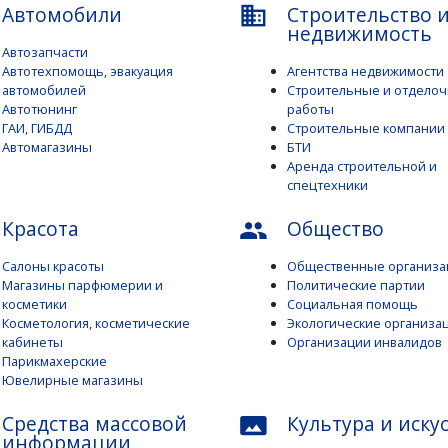
Автомобили
Строительство 
business
недвижимость
Автозапчасти
Автотехпомощь, эвакуация
Агентства недвижимости
автомобилей
Строительные и отдело
Автотюнинг
работы
ГАИ, ГИБДД
Строительные компании
Автомагазины
БТИ
Аренда строительной и
спецтехники
Красота
Общество
people
Салоны красоты
Общественные организа
Магазины парфюмерии и
Политические партии
косметики
Социальная помощь
Косметология, косметические
Экологические организа
кабинеты
Организации инвалидов
Парикмахерские
Ювелирные магазины
Средства массовой
Культура и иску
panorama
информации