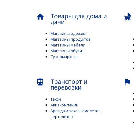
Товары для дома и
home
child_friendly
дачи
Магазины одежды
Магазины продуктов
Магазины мебели
Магазины обуви
Супермаркеты
Транспорт и
directions_subway
flag
перевозки
Такси
Авиакомпании
Аренда и заказ самолетов,
вертолетов