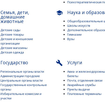
Психотерапевтическая 
Семья, дети,
Наука и образо
school
домашние
животные
Общеобразовательные 
Школы искусств
Детские сады
Дополнительное образо
Детские товары
Гимназии
Детские и юношеские
Вузы
организации
Детские магазины
Детская одежда
Государство
Услуги
build
Региональные органы власти
Авиа- и железнодорожн
Администрации городские
билеты
Центральные органы власти
Почта, отделения связи
Государственные контрольные
Аварийные службы
органы
Пункты выдачи
Избирательные комиссии и
Платежные терминалы
участки