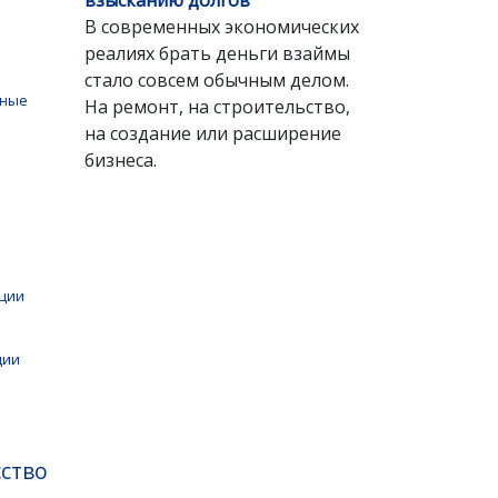
взысканию долгов
и
В современных экономических
реалиях брать деньги взаймы
стало совсем обычным делом.
чные
На ремонт, на строительство,
на создание или расширение
бизнеса.
ции
ции
сство