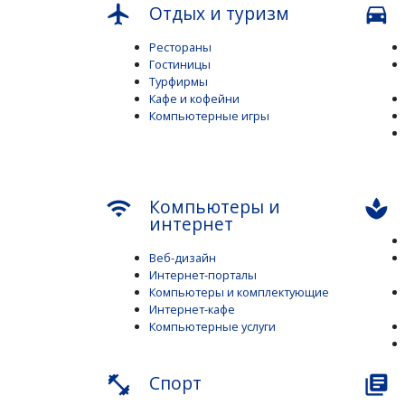
Отдых и туризм
flight
directions_car
Рестораны
Гостиницы
Турфирмы
Кафе и кофейни
Компьютерные игры
Компьютеры и
wifi
spa
интернет
Веб-дизайн
Интернет-порталы
Компьютеры и комплектующие
Интернет-кафе
Компьютерные услуги
Спорт
fitness_center
library_books