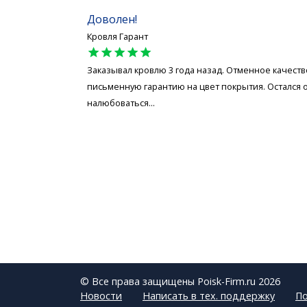
Доволен!
Кровля Гарант
star
star
star
star
star
Заказывал кровлю 3 года назад. Отменное качест
письменную гарантию на цвет покрытия. Остался 
налюбоваться...
© Все права защищены Poisk-Firm.ru 2026
Новости
Написать в тех. поддержку
По