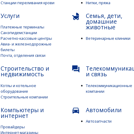
Станции переливания крови
Нитки, пряжа
Услуги
Семья, дети,
child_friendly
домашние
животные
Платежные терминалы
Санэпидемстанции
Расчетно-кассовые центры
Ветеринарные клиники
Авиа- и железнодорожные
билеты
Почта, отделения связи
Строительство и
Телекоммуника
question_answer
недвижимость
и связь
Котлы и котельное
Телекоммуникационные
оборудование
компании
Строительные компании
Компьютеры и
Автомобили
directions_car
интернет
Автозапчасти
Провайдеры
Интернет-магазины