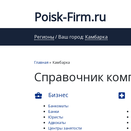
Poisk-Firm.ru
Регионы
/ Ваш город:
Камбарка
Главная
»
Камбарка
Справочник ком
Бизнес
business_center
local_hospital
Банкоматы
Банки
Юристы
Адвокаты
Центры занятости