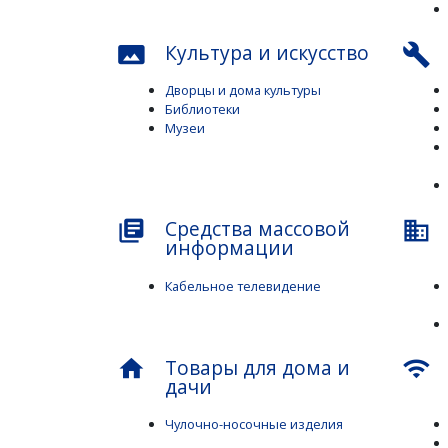
Культура и искусство
panorama
build
Дворцы и дома культуры
Библиотеки
Музеи
Средства массовой
library_books
business
информации
Кабельное телевидение
Товары для дома и
home
wifi
дачи
Чулочно-носочные изделия