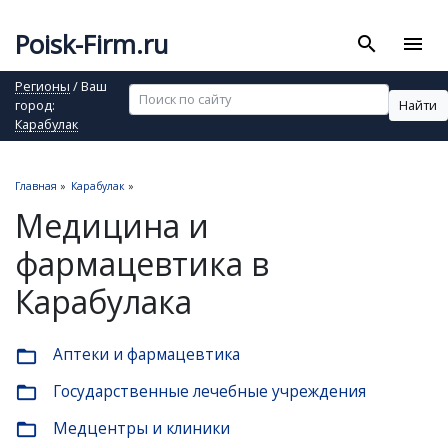
Poisk-Firm.ru
search
menu
Регионы
/ Ваш
Найти
город:
Карабулак
Главная
»
Карабулак
»
Медицина и
фармацевтика в
Карабулака
Аптеки и фармацевтика
folder_open
Государственные лечебные учреждения
folder_open
Медцентры и клиники
folder_open