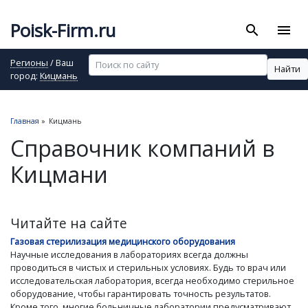
Poisk-Firm.ru
search
menu
Регионы
/ Ваш
Найти
город:
Кицмань
Главная
»
Кицмань
Справочник компаний в
Кицмани
Читайте на сайте
Газовая стерилизация медицинского оборудования
Научные исследования в лабораториях всегда должны
проводиться в чистых и стерильных условиях. Будь то врач или
исследовательская лаборатория, всегда необходимо стерильное
оборудование, чтобы гарантировать точность результатов.
Кроме того, многие больничные лаборатории предусматривают