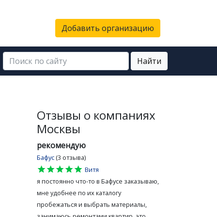
Добавить организацию
Найти
Отзывы о компаниях
Москвы
рекомендую
Бафус
(3 отзыва)
star
star
star
star
star
Витя
я постоянно что-то в Бафусе заказываю,
мне удобнее по их каталогу
пробежаться и выбрать материалы,
занимаюсь ремонтами квартир, это