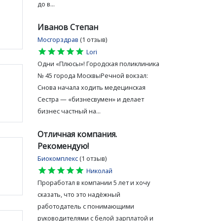
до в...
Иванов Степан
Мосгорздрав
(1 отзыв)
star
star
star
star
star
Lori
Одни «Плюсы»! Городская поликлиника
№ 45 города МосквыРечной вокзал:
Снова начала ходить медецинская
Сестра — «бизнесвумен» и делает
бизнес частный на...
Отличная компания.
Рекомендую!
Биокомплекс
(1 отзыв)
star
star
star
star
star
Николай
Проработал в компании 5 лет и хочу
сказать, что это надёжный
работодатель с понимающими
руководителями с белой зарплатой и