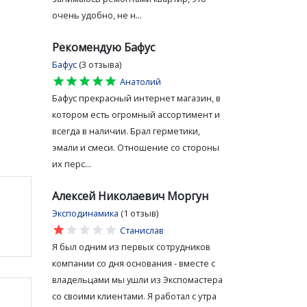
очень удобно, не н...
Рекомендую Бафус
Бафус
(3 отзыва)
star
star
star
star
star
Анатолий
Бафус прекрасный интернет магазин, в
котором есть огромный ассортимент и
всегда в наличии. Брал герметики,
эмали и смеси. Отношение со стороны
их перс...
Алексей Николаевич Моргун
Эксподинамика
(1 отзыв)
star
star
star
star
star
Станислав
Я был одним из первых сотрудников
компании со дня основания - вместе с
владельцами мы ушли из Экспомастера
со своими клиентами. Я работал с утра