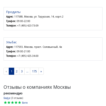
Продукты
Адрес:
117588, Москва, ул. Тарусская, 14, корп.2
График:
09:00-22:00
Телефон:
+7 (495) 423-73-09
Ульбас
Адрес:
117593, Москва, просп. Соловьиный, 4а
График:
09:00-21:00
Телефон:
+7 (495) 425-34-00
«
1
2
3
...
175
»
Отзывы о компаниях Москвы
рекомендую
Бафус
(3 отзыва)
star
star
star
star
star
Витя