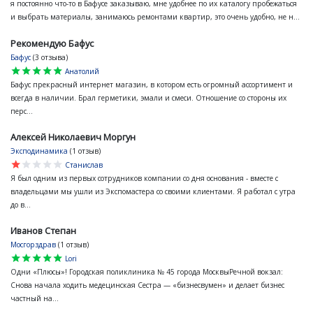
я постоянно что-то в Бафусе заказываю, мне удобнее по их каталогу пробежаться
и выбрать материалы, занимаюсь ремонтами квартир, это очень удобно, не н...
Рекомендую Бафус
Бафус
(3 отзыва)
star
star
star
star
star
Анатолий
Бафус прекрасный интернет магазин, в котором есть огромный ассортимент и
всегда в наличии. Брал герметики, эмали и смеси. Отношение со стороны их
перс...
Алексей Николаевич Моргун
Эксподинамика
(1 отзыв)
star
star
star
star
star
Станислав
Я был одним из первых сотрудников компании со дня основания - вместе с
владельцами мы ушли из Экспомастера со своими клиентами. Я работал с утра
до в...
Иванов Степан
Мосгорздрав
(1 отзыв)
star
star
star
star
star
Lori
Одни «Плюсы»! Городская поликлиника № 45 города МосквыРечной вокзал:
Снова начала ходить медецинская Сестра — «бизнесвумен» и делает бизнес
частный на...