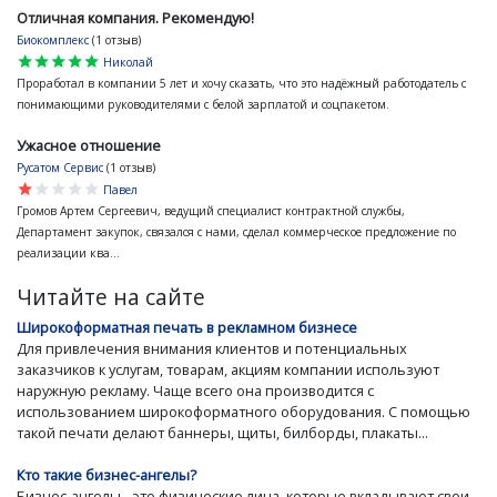
Отличная компания. Рекомендую!
Биокомплекс
(1 отзыв)
star
star
star
star
star
Николай
Проработал в компании 5 лет и хочу сказать, что это надёжный работодатель с
понимающими руководителями с белой зарплатой и соцпакетом.
Ужасное отношение
Русатом Сервис
(1 отзыв)
star
star
star
star
star
Павел
Громов Артем Сергеевич, ведущий специалист контрактной службы,
Департамент закупок, связался с нами, сделал коммерческое предложение по
реализации ква...
Читайте на сайте
Широкоформатная печать в рекламном бизнесе
Для привлечения внимания клиентов и потенциальных
заказчиков к услугам, товарам, акциям компании используют
наружную рекламу. Чаще всего она производится с
использованием широкоформатного оборудования. С помощью
такой печати делают баннеры, щиты, билборды, плакаты...
Кто такие бизнес-ангелы?
Бизнес-ангелы - это физические лица, которые вкладывают свои