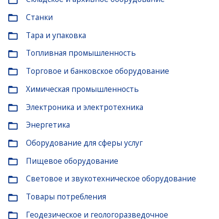
folder_open
Станки
folder_open
Тара и упаковка
folder_open
Топливная промышленность
folder_open
Торговое и банковское оборудование
folder_open
Химическая промышленность
folder_open
Электроника и электротехника
folder_open
Энергетика
folder_open
Оборудование для сферы услуг
folder_open
Пищевое оборудование
folder_open
Световое и звукотехническое оборудование
folder_open
Товары потребления
folder_open
Геодезическое и геологоразведочное
folder_open