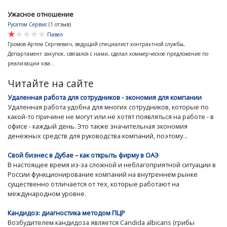
Ужасное отношение
Русатом Сервис
(1 отзыв)
star
star
star
star
star
Павел
Громов Артем Сергеевич, ведущий специалист контрактной службы,
Департамент закупок, связался с нами, сделал коммерческое предложение по
реализации ква...
Читайте на сайте
Удаленная работа для сотрудников - экономия для компании
Удаленная работа удобна для многих сотрудников, которые по
какой-то причине не могут или не хотят появляться на работе - в
офисе - каждый день. Это также значительная экономия
денежных средств для руководства компаний, поэтому...
Свой бизнес в Дубае – как открыть фирму в ОАЭ
В настоящее время из-за сложной и неблагоприятной ситуации в
России функционирование компаний на внутреннем рынке
существенно отличается от тех, которые работают на
международном уровне.
Кандидоз: диагностика методом ПЦР
Возбудителем кандидоза является Candida albicans (грибы