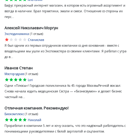
Бафус прекрасный интернет магазин, в котором есть огромный ассортимент и
всегда в наличии. Брал герметики, эмали и смеси. Отношение со стороны их
перс...
Алексей Николаевич Моргун
Эксподинамика
(1 отзыв)
star
star
star
star
star
Станислав
Я был одним из первых сотрудников компании со дня основания - вместе с
владельцами мы ушли из Экспомастера со своими клиентами. Я работал с утра
до в...
Иванов Степан
Мосгорздрав
(1 отзыв)
star
star
star
star
star
Lori
Одни «Плюсы»! Городская поликлиника № 45 города МосквыРечной вокзал:
Снова начала ходить медецинская Сестра — «бизнесвумен» и делает бизнес
частный на...
Отличная компания. Рекомендую!
Биокомплекс
(1 отзыв)
star
star
star
star
star
Николай
Проработал в компании 5 лет и хочу сказать, что это надёжный работодатель с
понимающими руководителями с белой зарплатой и соцпакетом.