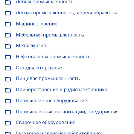
Легкая промышленность
folder_open
Лесная промышленность, деревообработка
folder_open
Машиностроение
folder_open
Мебельная промышленность
folder_open
Металлургия
folder_open
Нефтегазовая промышленность
folder_open
Отходы, вторсырье
folder_open
Пищевая промышленность
folder_open
Приборостроение и радиоэлектроника
folder_open
Промышленное оборудование
folder_open
Промышленные организации, предприятия
folder_open
Сварочное оборудование
folder_open
Складское и архивное оборудование