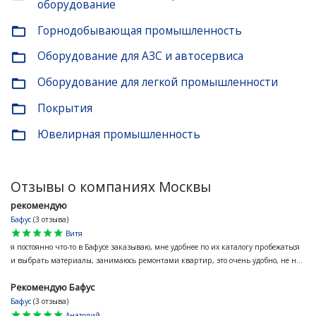
оборудование
Горнодобывающая промышленность
folder_open
Оборудование для АЗС и автосервиса
folder_open
Оборудование для легкой промышленности
folder_open
Покрытия
folder_open
Ювелирная промышленность
folder_open
Отзывы о компаниях Москвы
рекомендую
Бафус
(3 отзыва)
star
star
star
star
star
Витя
я постоянно что-то в Бафусе заказываю, мне удобнее по их каталогу пробежаться
и выбрать материалы, занимаюсь ремонтами квартир, это очень удобно, не н...
Рекомендую Бафус
Бафус
(3 отзыва)
star
star
star
star
star
Анатолий