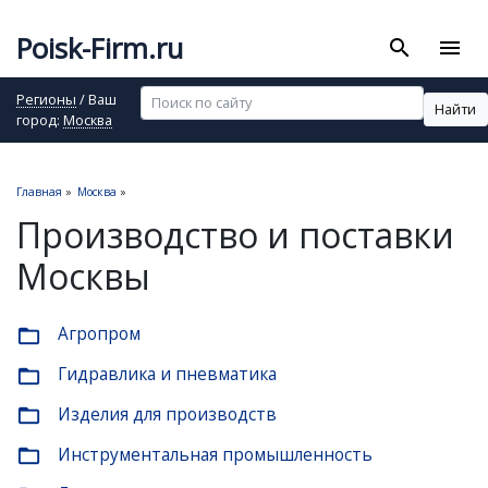
Poisk-Firm.ru
search
menu
Регионы
/ Ваш
Найти
город:
Москва
Главная
»
Москва
»
Производство и поставки
Москвы
Агропром
folder_open
Гидравлика и пневматика
folder_open
Изделия для производств
folder_open
Инструментальная промышленность
folder_open