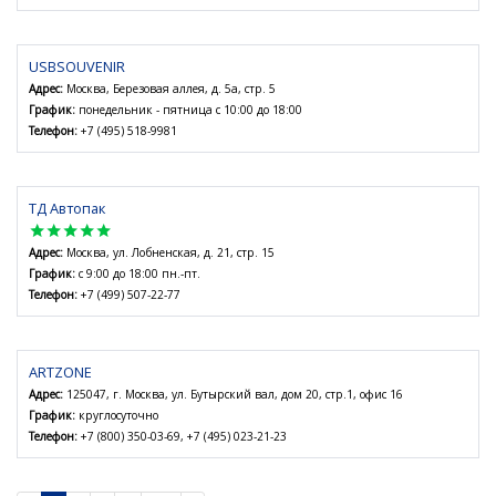
USBSOUVENIR
Адрес:
Москва, Березовая аллея, д. 5а, стр. 5
График:
понедельник - пятница с 10:00 до 18:00
Телефон:
+7 (495) 518-9981
ТД Автопак
star
star
star
star
star
Адрес:
Москва, ул. Лобненская, д. 21, стр. 15
График:
с 9:00 до 18:00 пн.-пт.
Телефон:
+7 (499) 507-22-77
ARTZONE
Адрес:
125047, г. Москва, ул. Бутырский вал, дом 20, стр.1, офис 16
График:
круглосуточно
Телефон:
+7 (800) 350-03-69, +7 (495) 023-21-23