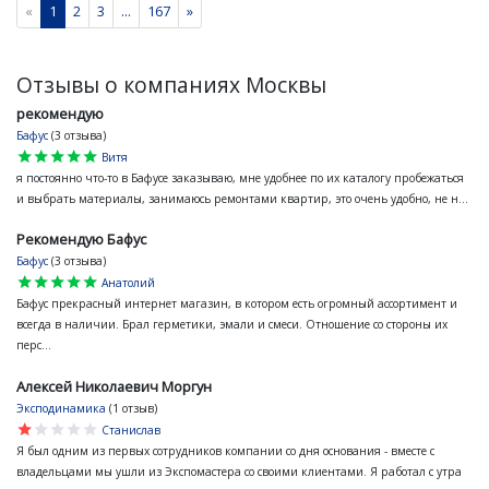
«
1
2
3
...
167
»
Отзывы о компаниях Москвы
рекомендую
Бафус
(3 отзыва)
star
star
star
star
star
Витя
я постоянно что-то в Бафусе заказываю, мне удобнее по их каталогу пробежаться
и выбрать материалы, занимаюсь ремонтами квартир, это очень удобно, не н...
Рекомендую Бафус
Бафус
(3 отзыва)
star
star
star
star
star
Анатолий
Бафус прекрасный интернет магазин, в котором есть огромный ассортимент и
всегда в наличии. Брал герметики, эмали и смеси. Отношение со стороны их
перс...
Алексей Николаевич Моргун
Эксподинамика
(1 отзыв)
star
star
star
star
star
Станислав
Я был одним из первых сотрудников компании со дня основания - вместе с
владельцами мы ушли из Экспомастера со своими клиентами. Я работал с утра