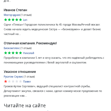
до в...
Иванов Степан
Мосгорздрав
(1 отзыв)
star
star
star
star
star
Lori
Одни «Плюсы»! Городская поликлиника № 45 города МосквыРечной вокзал:
Снова начала ходить медецинская Сестра — «бизнесвумен» и делает бизнес
частный на...
Отличная компания. Рекомендую!
Биокомплекс
(1 отзыв)
star
star
star
star
star
Николай
Проработал в компании 5 лет и хочу сказать, что это надёжный работодатель с
понимающими руководителями с белой зарплатой и соцпакетом.
Ужасное отношение
Русатом Сервис
(1 отзыв)
star
star
star
star
star
Павел
Громов Артем Сергеевич, ведущий специалист контрактной службы,
Департамент закупок, связался с нами, сделал коммерческое предложение по
реализации ква...
Читайте на сайте