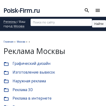
Poisk-Firm.ru
search
menu
Регионы
/ Ваш
Найти
город:
Москва
Главная
»
Москва
»
»
Реклама Москвы
Графический дизайн
folder_open
Изготовление вывесок
folder_open
Наружная реклама
folder_open
Реклама 3D
folder_open
Реклама в интернете
folder_open