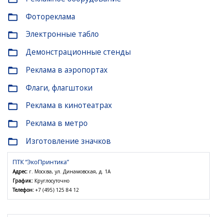
Фотореклама
folder_open
Электронные табло
folder_open
Демонстрационные стенды
folder_open
Реклама в аэропортах
folder_open
Флаги, флагштоки
folder_open
Реклама в кинотеатрах
folder_open
Реклама в метро
folder_open
Изготовление значков
folder_open
ПТК “ЭкоПринтика”
Адрес:
г. Москва, ул. Динамовская, д. 1A
График:
Круглосуточно
Телефон:
+7 (495) 125 84 12