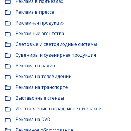
Реклама в подъездах
folder_open
Реклама в прессе
folder_open
Рекламная продукция
folder_open
Рекламные агентства
folder_open
Световые и светодиодные системы
folder_open
Сувениры и сувенирная продукция
folder_open
Реклама на радио
folder_open
Реклама на телевидении
folder_open
Реклама на транспорте
folder_open
Выставочные стенды
folder_open
Изготовление наград, монет и знаков
folder_open
Реклама на DVD
folder_open
Рекламное оборудование
folder_open