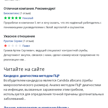
Отличная компания. Рекомендую!
Биокомплекс
(1 отзыв)
star
star
star
star
star
Николай
Проработал в компании 5 лет и хочу сказать, что это надёжный работодатель с
понимающими руководителями с белой зарплатой и соцпакетом.
Ужасное отношение
Русатом Сервис
(1 отзыв)
star
star
star
star
star
Павел
Громов Артем Сергеевич, ведущий специалист контрактной службы,
Департамент закупок, связался с нами, сделал коммерческое предложение по
реализации ква...
Читайте на сайте
Кандидоз: диагностика методом ПЦР
Возбудителем кандидоза является Candida albicans (грибы
микроскопического размера). Анализ методом ПЦР диагностики
на инфекции, вызванные заражением этим грибком,
используется для определения точной причины урогенитальных
заболеваний...
Лучшие аутсорсинговые компании Москвы