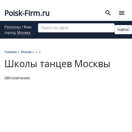
Poisk-Firm.ru
search
menu
Регионы
/ Ваш
Найти
город:
Москва
Главная
»
Москва
»
»
»
Школы танцев Москвы
684 компании