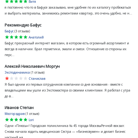
star
star
star
star
star
Витя
я постоянно что-то в Бафусе заказываю, мне удобнее по их каталогу пробежаться
и выбрать материалы, занимаюсь ремонтами квартир, это очень удобно, не н...
Рекомендую Бафус
Бафус
(3 отзыва)
star
star
star
star
star
Анатолий
Бафус прекрасный интернет магазин, в котором есть огромный ассортимент и
всегда в наличии. Брал герметики, эмали и смеси. Отношение со стороны их
перс...
Алексей Николаевич Моргун
Эксподинамика
(1 отзыв)
star
star
star
star
star
Станислав
Я был одним из первых сотрудников компании со дня основания - вместе с
владельцами мы ушли из Экспомастера со своими клиентами. Я работал с утра
до в...
Иванов Степан
Мосгорздрав
(1 отзыв)
star
star
star
star
star
Lori
Одни «Плюсы»! Городская поликлиника № 45 города МосквыРечной вокзал:
Снова начала ходить медецинская Сестра — «бизнесвумен» и делает бизнес
частный на...