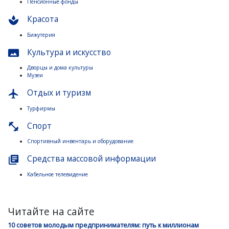
Пенсионные фонды
Красота
spa
Бижутерия
Культура и искусство
panorama
Дворцы и дома культуры
Музеи
Отдых и туризм
flight
Турфирмы
Спорт
fitness_center
Спортивный инвентарь и оборудование
Средства массовой информации
library_books
Кабельное телевидение
Читайте на сайте
10 советов молодым предпринимателям: путь к миллионам