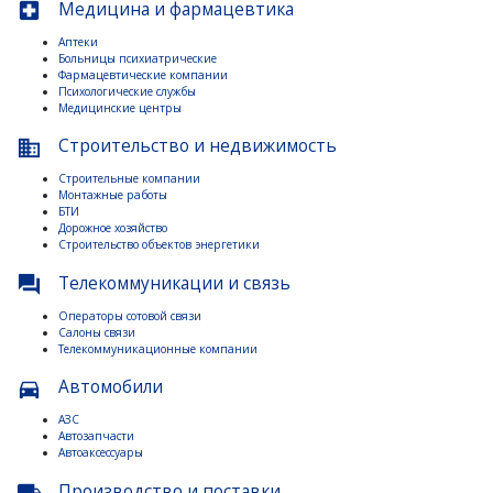
Медицина и фармацевтика
local_hospital
Аптеки
Больницы психиатрические
Фармацевтические компании
Психологические службы
Медицинские центры
Строительство и недвижимость
business
Строительные компании
Монтажные работы
БТИ
Дорожное хозяйство
Строительство объектов энергетики
Телекоммуникации и связь
question_answer
Операторы сотовой связи
Салоны связи
Телекоммуникационные компании
Автомобили
directions_car
АЗС
Автозапчасти
Автоаксессуары
Производство и поставки
local_shipping