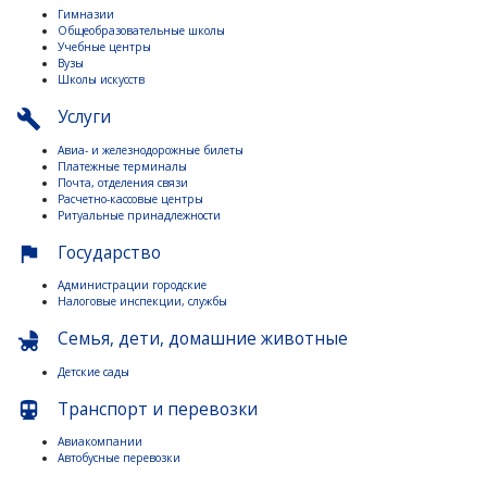
Гимназии
Общеобразовательные школы
Учебные центры
Вузы
Школы искусств
Услуги
build
Авиа- и железнодорожные билеты
Платежные терминалы
Почта, отделения связи
Расчетно-кассовые центры
Ритуальные принадлежности
Государство
flag
Администрации городские
Налоговые инспекции, службы
Семья, дети, домашние животные
child_friendly
Детские сады
Транспорт и перевозки
directions_subway
Авиакомпании
Автобусные перевозки