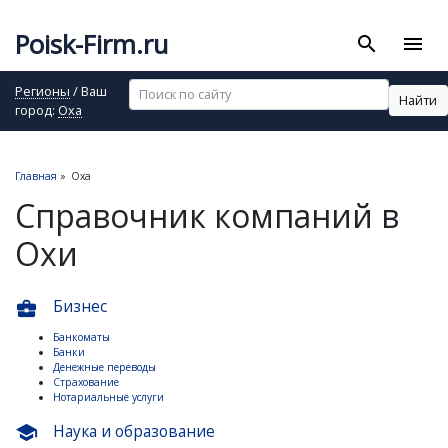
Poisk-Firm.ru
search
menu
Регионы
/ Ваш
Найти
город:
Оха
Главная
»
Оха
Справочник компаний в
Охи
Бизнес
business_center
Банкоматы
Банки
Денежные переводы
Страхование
Нотариальные услуги
Наука и образование
school