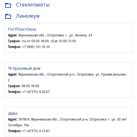
Стеклопакеты
folder_open
Линолеум
folder_open
ГостПластОкно
Адрес:
Воронежская обл., Острогожск г., ул. Ленина, 24
График:
пн-пт 09:00-18:00, сб,вс 10:00-15:00
Телефон:
+7 (908) 141-10-10
ТК Красивый дом
Адрес:
Воронежская обл., Острогожский р-н, Острогожск, ул. Привокзальная,
2
График:
08:00-18:00
Телефон:
+7 (47375) 4-20-67
Диво
Адрес:
397854, Воронежская обл., Острогожский р-н, Острогожск г., ул. 50 лет
Октября, 19а
Телефон:
+7 (47375) 4-13-81