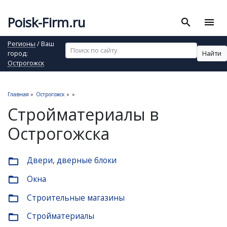
Poisk-Firm.ru
search
menu
Регионы
/ Ваш
Найти
город:
Острогожск
Главная
»
Острогожск
»
»
Стройматериалы в
Острогожска
Двери, дверные блоки
folder_open
Окна
folder_open
Строительные магазины
folder_open
Стройматериалы
folder_open