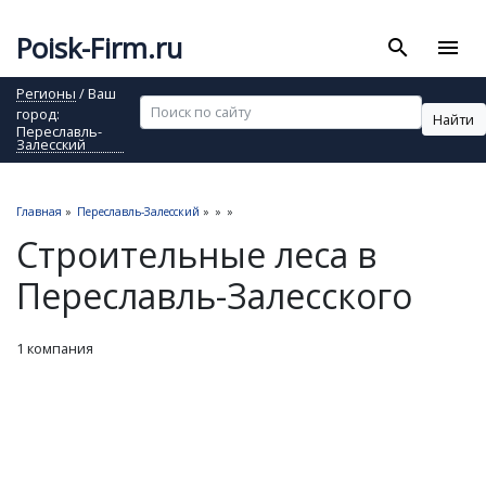
Poisk-Firm.ru
search
menu
Регионы
/ Ваш
город:
Найти
Переславль-
Залесский
Главная
»
Переславль-Залесский
»
»
»
Строительные леса в
Переславль-Залесского
1 компания