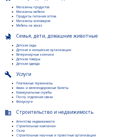
Магазины продуктов
Магазины мебели
Продукты питания оптом
Магазины хозтоваров
Мебель на заказ
Семья, дети, домашние животные
child_friendly
Детские сады
Детские и юношеские организации
Ветеринарные клиники
Детские товары
Детская одежда
Услуги
build
Платежные терминалы
Авиа- и железнодорожные билеты
Коммунальные службы
Почта, отделения связи
Фотоуслуги
Строительство и недвижимость
business
Агентства недвижимости
Строительные компании
Окна
Строительные научные и проектные организации