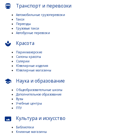
Транспорт и перевозки
directions_subway
Автомобильные грузоперевозки
Такси
Переезды
Грузовые такси
Автобусные перевозки
Красота
spa
Парикмахерские
Салоны красоты
Солярии
Ювелирные изделия
Ювелирные магазины
Наука и образование
school
Общеобразовательные школы
Дополнительное образование
Вузы
Учебные центры
ПТУ
Культура и искусство
panorama
Библиотеки
Книжные магазины