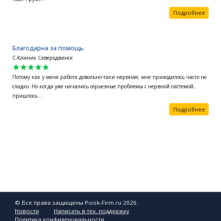
Подробнее
Благодарна за помощь
С-Клиник Северодвинск
star
star
star
star
star
Потому как у меня работа довольно-таки нервная, мне приходилось часто не
сладко. Но когда уже начались серьезные проблемы с нервной системой,
пришлось...
Подробнее
© Все права защищены Poisk-Firm.ru 2026
Новости
Написать в тех. поддержку
Политика конфиденциальности