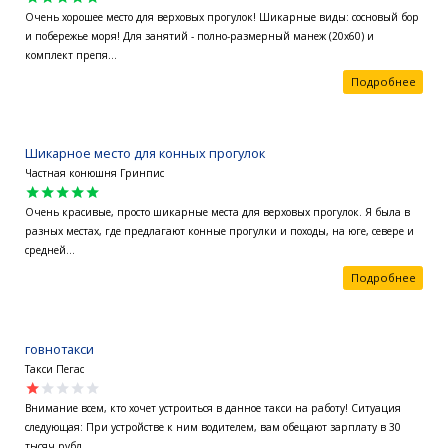
Очень хорошее место для верховых прогулок! Шикарные виды: сосновый бор
и побережье моря! Для занятий - полно-размерный манеж (20х60) и
комплект препя...
Подробнее
Шикарное место для конных прогулок
Частная конюшня Гринпис
star
star
star
star
star
Очень красивые, просто шикарные места для верховых прогулок. Я была в
разных местах, где предлагают конные прогулки и походы, на юге, севере и
средней...
Подробнее
говнотакси
Такси Пегас
star
star
star
star
star
Внимание всем, кто хочет устроиться в данное такси на работу! Ситуация
следующая: При устройстве к ним водителем, вам обещают зарплату в 30
тысяч рубл...