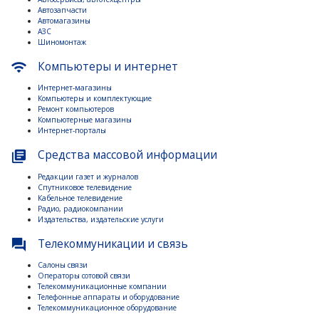
Автозапчасти
Автомагазины
АЗС
Шиномонтаж
Компьютеры и интернет
wifi
Интернет-магазины
Компьютеры и комплектующие
Ремонт компьютеров
Компьютерные магазины
Интернет-порталы
Средства массовой информации
library_books
Редакции газет и журналов
Спутниковое телевидение
Кабельное телевидение
Радио, радиокомпании
Издательства, издательские услуги
Телекоммуникации и связь
question_answer
Салоны связи
Операторы сотовой связи
Телекоммуникационные компании
Телефонные аппараты и оборудование
Телекоммуникационное оборудование