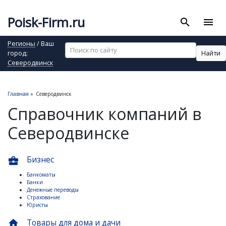
Poisk-Firm.ru
search
menu
Регионы
/ Ваш
Найти
город:
Северодвинск
Главная
»
Северодвинск
Справочник компаний в
Северодвинске
Бизнес
business_center
Банкоматы
Банки
Денежные переводы
Страхование
Юристы
Товары для дома и дачи
home