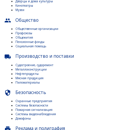
Дворцы и дома культуры
Кинотеатры
Музеи
Общество
people
Общественные организации
Профсоюзы
Общежития
Пенсионные фонды
Социальная помощь
Производство и поставки
local_shipping
Судостроение, судоремонт
Металлоконструкции
Нефтепродукты
Мясная продукция
Пиломатериалы
Безопасность
security
Охранные предприятия
Системы безопасности
Пожарная сигнализация
Системы видеонаблюдения
Домофоны
Реклама и полиграфия
print