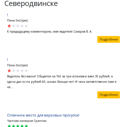
Северодвинске
!
Пони-Экспресс
star
star
star
star
star
К предыдущему комментарию, имя водителя Сахаров В..А.
Подробнее
!
Пони-Экспресс
star
star
star
star
star
Водитель без маски! Общается на ТЫ! за три остановки взял 30 рублей, а
сдачи дал со ста рублей 60, сказал больше нет! И чека соответственно тоже я
не...
Подробнее
Отличное место для верховых прогулок!
Частная конюшня Гринпис
star
star
star
star
star