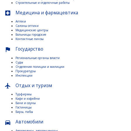
Строительные и отделочные работы
Медицина и фармацевтика
local_hospital
Аптеки
Салоны оптики
Медицинские центры
Больницы городские
Контактные линзы
Государство
flag
Региональные органы власти
Суды
Отделения полиции и милиции
Прокуратуры
Инспекции
Отдых и туризм
flight
Турфирмы
Кафе и кофейни
Бани и сауны
Гостиницы
Бары, пабы
Автомобили
directions_car
Автосервисы, автотехцентры