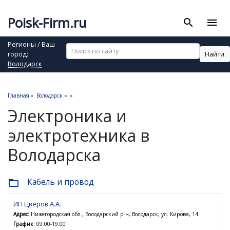
Poisk-Firm.ru
search
menu
Регионы
/ Ваш
Найти
город:
Володарск
Главная
»
Володарск
»
»
Электроника и
электротехника в
Володарска
Кабель и провод
folder_open
ИП Цверов А.А.
Адрес:
Нижегородская обл., Володарский р-н, Володарск, ул. Кирова, 14
График:
09:00-19:00