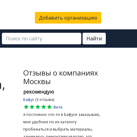
Добавить организацию
Найти
Отзывы о компаниях
,
Москвы
рекомендую
Бафус
(3 отзыва)
star
star
star
star
star
Витя
я постоянно что-то в Бафусе заказываю,
мне удобнее по их каталогу
пробежаться и выбрать материалы,
занимаюсь ремонтами квартир, это