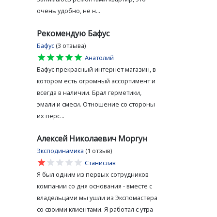
очень удобно, не н...
Рекомендую Бафус
Бафус
(3 отзыва)
star
star
star
star
star
Анатолий
Бафус прекрасный интернет магазин, в
котором есть огромный ассортимент и
всегда в наличии. Брал герметики,
эмали и смеси. Отношение со стороны
их перс...
Алексей Николаевич Моргун
Эксподинамика
(1 отзыв)
star
star
star
star
star
Станислав
Я был одним из первых сотрудников
компании со дня основания - вместе с
владельцами мы ушли из Экспомастера
со своими клиентами. Я работал с утра