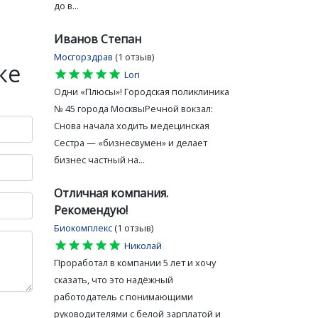
до в...
Иванов Степан
Мосгорздрав
(1 отзыв)
ке
star
star
star
star
star
Lori
Одни «Плюсы»! Городская поликлиника
№ 45 города МосквыРечной вокзал:
Снова начала ходить медецинская
Сестра — «бизнесвумен» и делает
бизнес частный на...
Отличная компания.
Рекомендую!
Биокомплекс
(1 отзыв)
star
star
star
star
star
Николай
Проработал в компании 5 лет и хочу
сказать, что это надёжный
работодатель с понимающими
руководителями с белой зарплатой и