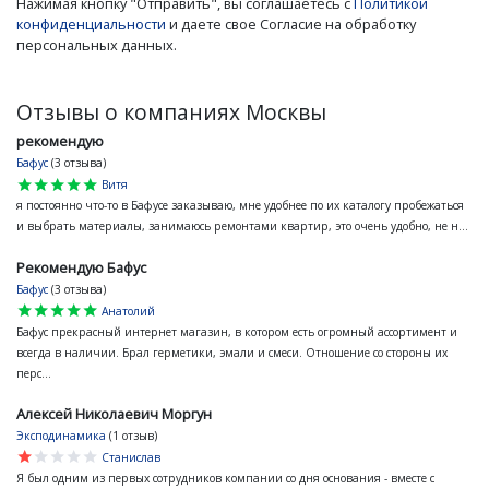
Нажимая кнопку "Отправить", вы соглашаетесь с
Политикой
конфиденциальности
и даете свое Согласие на обработку
персональных данных.
Отзывы о компаниях Москвы
рекомендую
Бафус
(3 отзыва)
star
star
star
star
star
Витя
я постоянно что-то в Бафусе заказываю, мне удобнее по их каталогу пробежаться
и выбрать материалы, занимаюсь ремонтами квартир, это очень удобно, не н...
Рекомендую Бафус
Бафус
(3 отзыва)
star
star
star
star
star
Анатолий
Бафус прекрасный интернет магазин, в котором есть огромный ассортимент и
всегда в наличии. Брал герметики, эмали и смеси. Отношение со стороны их
перс...
Алексей Николаевич Моргун
Эксподинамика
(1 отзыв)
star
star
star
star
star
Станислав
Я был одним из первых сотрудников компании со дня основания - вместе с