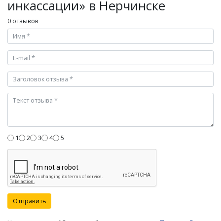
инкассации» в Нерчинске
0 отзывов
1
2
3
4
5
Отправить