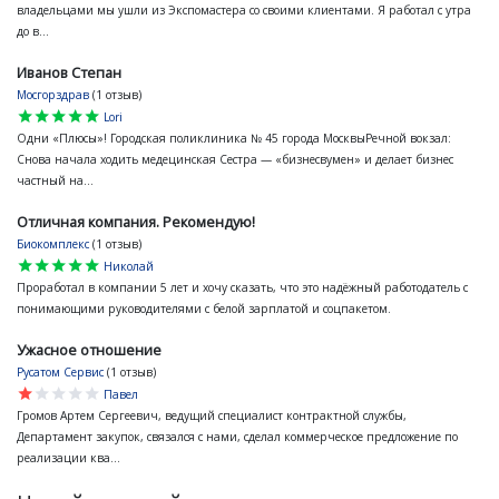
владельцами мы ушли из Экспомастера со своими клиентами. Я работал с утра
до в...
Иванов Степан
Мосгорздрав
(1 отзыв)
star
star
star
star
star
Lori
Одни «Плюсы»! Городская поликлиника № 45 города МосквыРечной вокзал:
Снова начала ходить медецинская Сестра — «бизнесвумен» и делает бизнес
частный на...
Отличная компания. Рекомендую!
Биокомплекс
(1 отзыв)
star
star
star
star
star
Николай
Проработал в компании 5 лет и хочу сказать, что это надёжный работодатель с
понимающими руководителями с белой зарплатой и соцпакетом.
Ужасное отношение
Русатом Сервис
(1 отзыв)
star
star
star
star
star
Павел
Громов Артем Сергеевич, ведущий специалист контрактной службы,
Департамент закупок, связался с нами, сделал коммерческое предложение по
реализации ква...