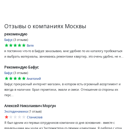
Отзывы о компаниях Москвы
рекомендую
Бафус
(3 отзыва)
star
star
star
star
star
Витя
я постоянно что-то в Бафусе заказываю, мне удобнее по их каталогу пробежаться
и выбрать материалы, занимаюсь ремонтами квартир, это очень удобно, не н...
Рекомендую Бафус
Бафус
(3 отзыва)
star
star
star
star
star
Анатолий
Бафус прекрасный интернет магазин, в котором есть огромный ассортимент и
всегда в наличии. Брал герметики, эмали и смеси. Отношение со стороны их
перс...
Алексей Николаевич Моргун
Эксподинамика
(1 отзыв)
star
star
star
star
star
Станислав
Я был одним из первых сотрудников компании со дня основания - вместе с
владельцами мы ушли из Экспомастера со своими клиентами. Я работал с утра