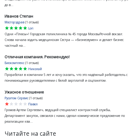
до в...
Иванов Степан
Мосгорздрав
(1 отзыв)
star
star
star
star
star
Lori
Одни «Плюсы»! Городская поликлиника № 45 города МосквыРечной вокзал:
Снова начала ходить медецинская Сестра — «бизнесвумен» и делает бизнес
частный на...
Отличная компания. Рекомендую!
Биокомплекс
(1 отзыв)
star
star
star
star
star
Николай
Проработал в компании 5 лет и хочу сказать, что это надёжный работодатель с
понимающими руководителями с белой зарплатой и соцпакетом.
Ужасное отношение
Русатом Сервис
(1 отзыв)
star
star
star
star
star
Павел
Громов Артем Сергеевич, ведущий специалист контрактной службы,
Департамент закупок, связался с нами, сделал коммерческое предложение по
реализации ква...
Читайте на сайте