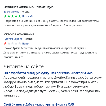
Отличная компания. Рекомендую!
Биокомплекс
(1 отзыв)
star
star
star
star
star
Николай
Проработал в компании 5 лет и хочу сказать, что это надёжный работодатель с
понимающими руководителями с белой зарплатой и соцпакетом.
Ужасное отношение
Русатом Сервис
(1 отзыв)
star
star
star
star
star
Павел
Громов Артем Сергеевич, ведущий специалист контрактной службы,
Департамент закупок, связался с нами, сделал коммерческое предложение по
реализации ква...
Читайте на сайте
Он разработал складную сумку - как оригами. И покорил мир
Американский предприниматель Джеймс Куниц разработал сумку,
которую можно складывать как оригами. Она может принимать
любую форму - под любую поклажу. Благодаря этому оно
идеально подходит для путешествий, самых разных покупок или
кемпинга...
Свой бизнес в Дубае – как открыть фирму в ОАЭ