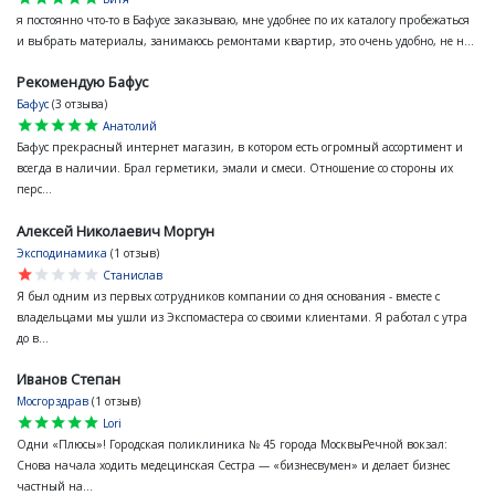
я постоянно что-то в Бафусе заказываю, мне удобнее по их каталогу пробежаться
и выбрать материалы, занимаюсь ремонтами квартир, это очень удобно, не н...
Рекомендую Бафус
Бафус
(3 отзыва)
star
star
star
star
star
Анатолий
Бафус прекрасный интернет магазин, в котором есть огромный ассортимент и
всегда в наличии. Брал герметики, эмали и смеси. Отношение со стороны их
перс...
Алексей Николаевич Моргун
Эксподинамика
(1 отзыв)
star
star
star
star
star
Станислав
Я был одним из первых сотрудников компании со дня основания - вместе с
владельцами мы ушли из Экспомастера со своими клиентами. Я работал с утра
до в...
Иванов Степан
Мосгорздрав
(1 отзыв)
star
star
star
star
star
Lori
Одни «Плюсы»! Городская поликлиника № 45 города МосквыРечной вокзал:
Снова начала ходить медецинская Сестра — «бизнесвумен» и делает бизнес
частный на...