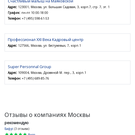
Счастливый малыш на Маяковской
Адрес:
123001, Москва, ул. Большая Садовая, 3, корп.7, стр. 7, эт. 1
График:
пн-пт 10:00-18:00
Телефон:
+7 (495) 598-61-53
Профессионал XXI Века Кадровый центр
Адрес:
127566, Москва, ул. Бестужевых, 7, корп.1
Super Personnal Group
Адрес:
109004, Москва, Дровяной М. пер., 3, корп.1
Телефон:
+7 (495) 689-85-76
Отзывы о компаниях Москвы
рекомендую
Бафус
(3 отзыва)
star
star
star
star
star
Витя