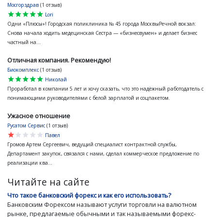
Мосгорздрав
(1 отзыв)
star
star
star
star
star
Lori
Одни «Плюсы»! Городская поликлиника № 45 города МосквыРечной вокзал:
Снова начала ходить медецинская Сестра — «бизнесвумен» и делает бизнес
частный на...
Отличная компания. Рекомендую!
Биокомплекс
(1 отзыв)
star
star
star
star
star
Николай
Проработал в компании 5 лет и хочу сказать, что это надёжный работодатель с
понимающими руководителями с белой зарплатой и соцпакетом.
Ужасное отношение
Русатом Сервис
(1 отзыв)
star
star
star
star
star
Павел
Громов Артем Сергеевич, ведущий специалист контрактной службы,
Департамент закупок, связался с нами, сделал коммерческое предложение по
реализации ква...
Читайте на сайте
Что такое банковский форекс и как его использовать?
Банковским Форексом называют услуги торговли на валютном
рынке, предлагаемые обычными и так называемыми форекс-