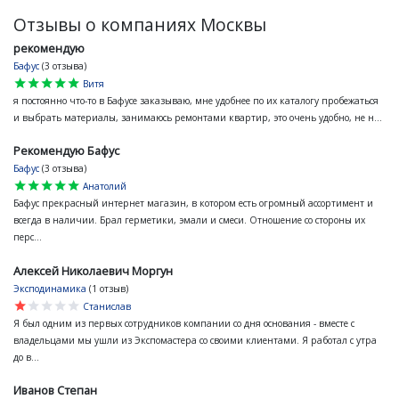
Отзывы о компаниях Москвы
рекомендую
Бафус
(3 отзыва)
star
star
star
star
star
Витя
я постоянно что-то в Бафусе заказываю, мне удобнее по их каталогу пробежаться
и выбрать материалы, занимаюсь ремонтами квартир, это очень удобно, не н...
Рекомендую Бафус
Бафус
(3 отзыва)
star
star
star
star
star
Анатолий
Бафус прекрасный интернет магазин, в котором есть огромный ассортимент и
всегда в наличии. Брал герметики, эмали и смеси. Отношение со стороны их
перс...
Алексей Николаевич Моргун
Эксподинамика
(1 отзыв)
star
star
star
star
star
Станислав
Я был одним из первых сотрудников компании со дня основания - вместе с
владельцами мы ушли из Экспомастера со своими клиентами. Я работал с утра
до в...
Иванов Степан