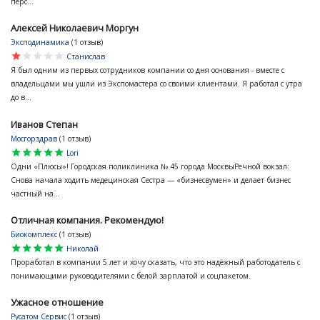
перс...
Алексей Николаевич Моргун
Эксподинамика
(1 отзыв)
star
star
star
star
star
Станислав
Я был одним из первых сотрудников компании со дня основания - вместе с
владельцами мы ушли из Экспомастера со своими клиентами. Я работал с утра
до в...
Иванов Степан
Мосгорздрав
(1 отзыв)
star
star
star
star
star
Lori
Одни «Плюсы»! Городская поликлиника № 45 города МосквыРечной вокзал:
Снова начала ходить медецинская Сестра — «бизнесвумен» и делает бизнес
частный на...
Отличная компания. Рекомендую!
Биокомплекс
(1 отзыв)
star
star
star
star
star
Николай
Проработал в компании 5 лет и хочу сказать, что это надёжный работодатель с
понимающими руководителями с белой зарплатой и соцпакетом.
Ужасное отношение
Русатом Сервис
(1 отзыв)