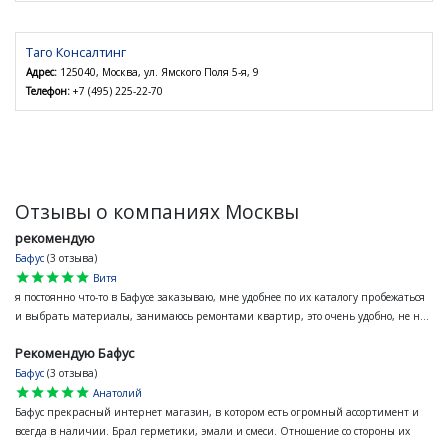
Таго Консалтинг
Адрес:
125040, Москва, ул. Ямского Поля 5-я, 9
Телефон:
+7 (495) 225-22-70
Отзывы о компаниях Москвы
рекомендую
Бафус
(3 отзыва)
star
star
star
star
star
Витя
я постоянно что-то в Бафусе заказываю, мне удобнее по их каталогу пробежаться
и выбрать материалы, занимаюсь ремонтами квартир, это очень удобно, не н...
Рекомендую Бафус
Бафус
(3 отзыва)
star
star
star
star
star
Анатолий
Бафус прекрасный интернет магазин, в котором есть огромный ассортимент и
всегда в наличии. Брал герметики, эмали и смеси. Отношение со стороны их