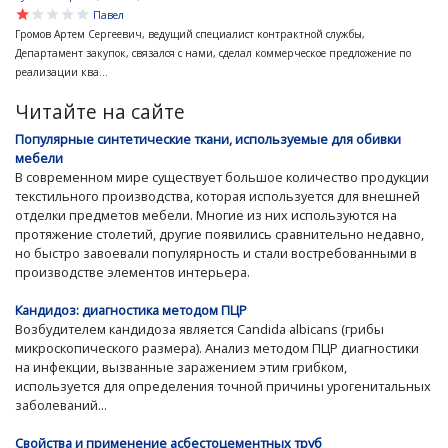
star
star
star
star
star
Павел
Громов Артем Сергеевич, ведущий специалист контрактной службы,
Департамент закупок, связался с нами, сделал коммерческое предложение по
реализации ква...
Читайте на сайте
Популярные синтетические ткани, используемые для обивки
мебели
В современном мире существует большое количество продукции
текстильного производства, которая используется для внешней
отделки предметов мебели. Многие из них используются на
протяжение столетий, другие появились сравнительно недавно,
но быстро завоевали популярность и стали востребованными в
производстве элементов интерьера.
Кандидоз: диагностика методом ПЦР
Возбудителем кандидоза является Candida albicans (грибы
микроскопического размера). Анализ методом ПЦР диагностики
на инфекции, вызванные заражением этим грибком,
используется для определения точной причины урогенитальных
заболеваний...
Свойства и применение асбестоцементных труб