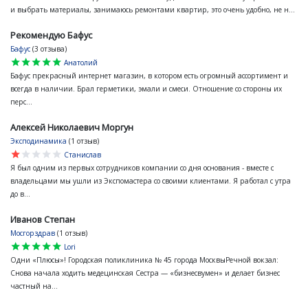
и выбрать материалы, занимаюсь ремонтами квартир, это очень удобно, не н...
Рекомендую Бафус
Бафус
(3 отзыва)
star
star
star
star
star
Анатолий
Бафус прекрасный интернет магазин, в котором есть огромный ассортимент и
всегда в наличии. Брал герметики, эмали и смеси. Отношение со стороны их
перс...
Алексей Николаевич Моргун
Эксподинамика
(1 отзыв)
star
star
star
star
star
Станислав
Я был одним из первых сотрудников компании со дня основания - вместе с
владельцами мы ушли из Экспомастера со своими клиентами. Я работал с утра
до в...
Иванов Степан
Мосгорздрав
(1 отзыв)
star
star
star
star
star
Lori
Одни «Плюсы»! Городская поликлиника № 45 города МосквыРечной вокзал:
Снова начала ходить медецинская Сестра — «бизнесвумен» и делает бизнес
частный на...