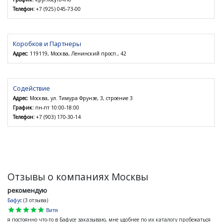
Телефон:
+7 (925) 045-73-00
Коробков и Партнеры
Адрес:
119119, Москва, Ленинский просп., 42
Содействие
Адрес:
Москва, ул. Тимура Фрунзе, 3, строение 3
График:
пн-пт 10:00-18:00
Телефон:
+7 (903) 170-30-14
Отзывы о компаниях Москвы
рекомендую
Бафус
(3 отзыва)
star
star
star
star
star
Витя
я постоянно что-то в Бафусе заказываю, мне удобнее по их каталогу пробежаться