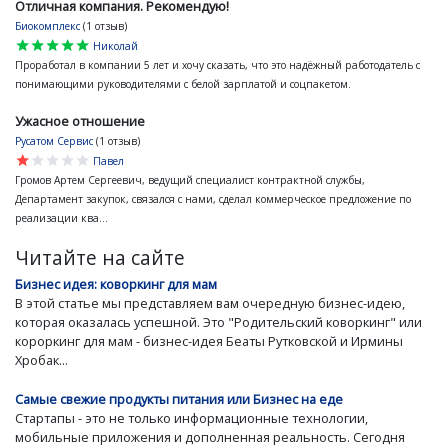
Отличная компания. Рекомендую!
Биокомплекс
(1 отзыв)
star
star
star
star
star
Николай
Проработал в компании 5 лет и хочу сказать, что это надёжный работодатель с
понимающими руководителями с белой зарплатой и соцпакетом.
Ужасное отношение
Русатом Сервис
(1 отзыв)
star
star
star
star
star
Павел
Громов Артем Сергеевич, ведущий специалист контрактной службы,
Департамент закупок, связался с нами, сделал коммерческое предложение по
реализации ква...
Читайте на сайте
Бизнес идея: коворкинг для мам
В этой статье мы представляем вам очередную бизнес-идею,
которая оказалась успешной. Это "Родительский коворкинг" или
короркинг для мам - бизнес-идея Беаты Рутковской и Ирмины
Хробак...
Самые свежие продукты питания или Бизнес на еде
Стартапы - это не только информационные технологии,
мобильные приложения и дополненная реальность. Сегодня