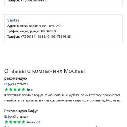
Телефон:
+7 (499) 506-84-73
Veritas
Адрес:
Москва, Варшавское шоссе, 28А
График:
пн,вт,ср,чт,пт 09:00-19:00
Телефон:
+7(926) 341-95-85,+7(499) 755-95-85
Отзывы о компаниях Москвы
рекомендую
Бафус
(3 отзыва)
star
star
star
star
star
Витя
я постоянно что-то в Бафусе заказываю, мне удобнее по их каталогу пробежаться
и выбрать материалы, занимаюсь ремонтами квартир, это очень удобно, не н...
Рекомендую Бафус
Бафус
(3 отзыва)
star
star
star
star
star
Анатолий