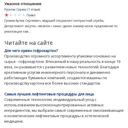
Ужасное отношение
Русатом Сервис
(1 отзыв)
star
star
star
star
star
Павел
Громов Артем Сергеевич, ведущий специалист контрактной службы,
Департамент закупок, связался с нами, сделал коммерческое предложение по
реализации ква...
Читайте на сайте
Для чего нужен гофрокартон?
Производство огромного ассортимента упаковки основано на
сырье - гофрокартоне. Вписанный в нашу реальность в конце 19
века, он развивается с развитием новых технологий. Благодаря
креативным услугам инженерного персонала и динамично
работающих бумажных компаний, создаются машины по
производству картона все более высоких стандартов.
Самые лучшие лифтинговые процедуры для лица
Современные технологии, индивидуальный уход с
использованием высококонцентрированных активных
ингредиентов, мы выбрали самые современные омолаживающие
и косметические лифтинговые процедуры в эстетической
медицине.