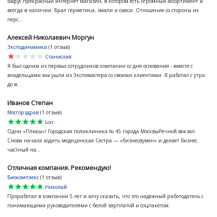
Бафус прекрасный интернет магазин, в котором есть огромный ассортимент и
всегда в наличии. Брал герметики, эмали и смеси. Отношение со стороны их
перс...
Алексей Николаевич Моргун
Эксподинамика
(1 отзыв)
star
star
star
star
star
Станислав
Я был одним из первых сотрудников компании со дня основания - вместе с
владельцами мы ушли из Экспомастера со своими клиентами. Я работал с утра
до в...
Иванов Степан
Мосгорздрав
(1 отзыв)
star
star
star
star
star
Lori
Одни «Плюсы»! Городская поликлиника № 45 города МосквыРечной вокзал:
Снова начала ходить медецинская Сестра — «бизнесвумен» и делает бизнес
частный на...
Отличная компания. Рекомендую!
Биокомплекс
(1 отзыв)
star
star
star
star
star
Николай
Проработал в компании 5 лет и хочу сказать, что это надёжный работодатель с
понимающими руководителями с белой зарплатой и соцпакетом.