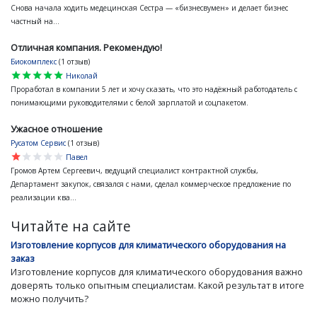
Снова начала ходить медецинская Сестра — «бизнесвумен» и делает бизнес
частный на...
Отличная компания. Рекомендую!
Биокомплекс
(1 отзыв)
star
star
star
star
star
Николай
Проработал в компании 5 лет и хочу сказать, что это надёжный работодатель с
понимающими руководителями с белой зарплатой и соцпакетом.
Ужасное отношение
Русатом Сервис
(1 отзыв)
star
star
star
star
star
Павел
Громов Артем Сергеевич, ведущий специалист контрактной службы,
Департамент закупок, связался с нами, сделал коммерческое предложение по
реализации ква...
Читайте на сайте
Изготовление корпусов для климатического оборудования на
заказ
Изготовление корпусов для климатического оборудования важно
доверять только опытным специалистам. Какой результат в итоге
можно получить?