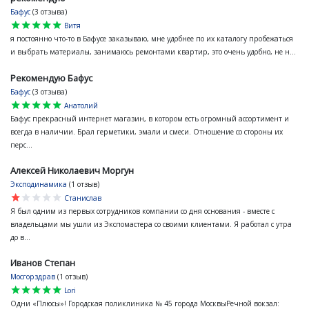
Бафус
(3 отзыва)
star
star
star
star
star
Витя
я постоянно что-то в Бафусе заказываю, мне удобнее по их каталогу пробежаться
и выбрать материалы, занимаюсь ремонтами квартир, это очень удобно, не н...
Рекомендую Бафус
Бафус
(3 отзыва)
star
star
star
star
star
Анатолий
Бафус прекрасный интернет магазин, в котором есть огромный ассортимент и
всегда в наличии. Брал герметики, эмали и смеси. Отношение со стороны их
перс...
Алексей Николаевич Моргун
Эксподинамика
(1 отзыв)
star
star
star
star
star
Станислав
Я был одним из первых сотрудников компании со дня основания - вместе с
владельцами мы ушли из Экспомастера со своими клиентами. Я работал с утра
до в...
Иванов Степан
Мосгорздрав
(1 отзыв)
star
star
star
star
star
Lori
Одни «Плюсы»! Городская поликлиника № 45 города МосквыРечной вокзал: