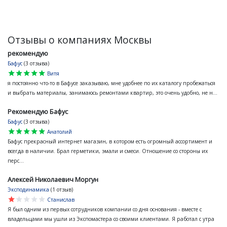
Отзывы о компаниях Москвы
рекомендую
Бафус
(3 отзыва)
star
star
star
star
star
Витя
я постоянно что-то в Бафусе заказываю, мне удобнее по их каталогу пробежаться
и выбрать материалы, занимаюсь ремонтами квартир, это очень удобно, не н...
Рекомендую Бафус
Бафус
(3 отзыва)
star
star
star
star
star
Анатолий
Бафус прекрасный интернет магазин, в котором есть огромный ассортимент и
всегда в наличии. Брал герметики, эмали и смеси. Отношение со стороны их
перс...
Алексей Николаевич Моргун
Эксподинамика
(1 отзыв)
star
star
star
star
star
Станислав
Я был одним из первых сотрудников компании со дня основания - вместе с
владельцами мы ушли из Экспомастера со своими клиентами. Я работал с утра