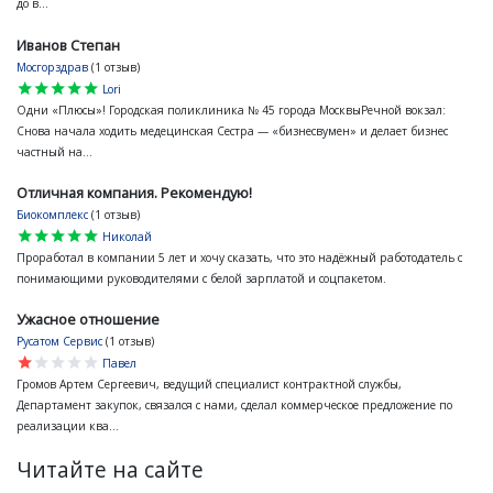
до в...
Иванов Степан
Мосгорздрав
(1 отзыв)
star
star
star
star
star
Lori
Одни «Плюсы»! Городская поликлиника № 45 города МосквыРечной вокзал:
Снова начала ходить медецинская Сестра — «бизнесвумен» и делает бизнес
частный на...
Отличная компания. Рекомендую!
Биокомплекс
(1 отзыв)
star
star
star
star
star
Николай
Проработал в компании 5 лет и хочу сказать, что это надёжный работодатель с
понимающими руководителями с белой зарплатой и соцпакетом.
Ужасное отношение
Русатом Сервис
(1 отзыв)
star
star
star
star
star
Павел
Громов Артем Сергеевич, ведущий специалист контрактной службы,
Департамент закупок, связался с нами, сделал коммерческое предложение по
реализации ква...
Читайте на сайте