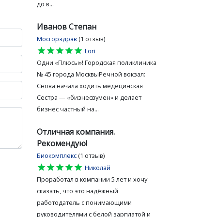
до в...
Иванов Степан
Мосгорздрав
(1 отзыв)
star
star
star
star
star
Lori
Одни «Плюсы»! Городская поликлиника
№ 45 города МосквыРечной вокзал:
Снова начала ходить медецинская
Сестра — «бизнесвумен» и делает
бизнес частный на...
Отличная компания.
Рекомендую!
Биокомплекс
(1 отзыв)
star
star
star
star
star
Николай
Проработал в компании 5 лет и хочу
сказать, что это надёжный
работодатель с понимающими
руководителями с белой зарплатой и