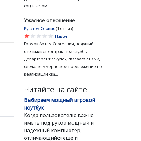
соцпакетом.
Ужасное отношение
Русатом Сервис
(1 отзыв)
star
star
star
star
star
Павел
Громов Артем Сергеевич, ведущий
специалист контрактной службы,
Департамент закупок, связался с нами,
сделал коммерческое предложение по
реализации ква...
Читайте на сайте
Выбираем мощный игровой
ноутбук
Когда пользователю важно
иметь под рукой мощный и
надежный компьютер,
отличающийся еще и