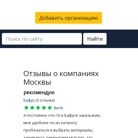
Добавить организацию
Найти
Отзывы о компаниях
Москвы
рекомендую
Бафус
(3 отзыва)
star
star
star
star
star
Витя
я постоянно что-то в Бафусе заказываю,
мне удобнее по их каталогу
пробежаться и выбрать материалы,
занимаюсь ремонтами квартир, это