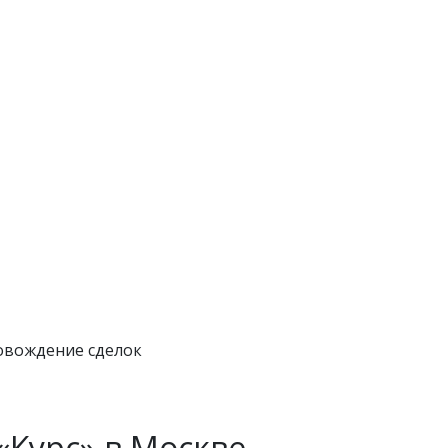
овождение сделок
«Курс» в Москве