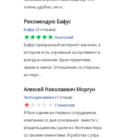
очень удобно, не н...
Рекомендую Бафус
Бафус
(3 отзыва)
star
star
star
star
star
Анатолий
Бафус прекрасный интернет магазин, в
котором есть огромный ассортимент и
всегда в наличии. Брал герметики,
эмали и смеси. Отношение со стороны
их перс...
Алексей Николаевич Моргун
Эксподинамика
(1 отзыв)
star
star
star
star
star
Станислав
Я был одним из первых сотрудников
компании со дня основания - вместе с
владельцами мы ушли из Экспомастера
со своими клиентами. Я работал с утра