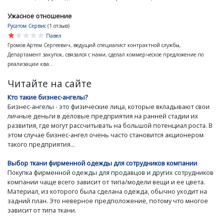
Ужасное отношение
Русатом Сервис
(1 отзыв)
star
star
star
star
star
Павел
Громов Артем Сергеевич, ведущий специалист контрактной службы,
Департамент закупок, связался с нами, сделал коммерческое предложение по
реализации ква...
Читайте на сайте
Кто такие бизнес-ангелы?
Бизнес-ангелы - это физические лица, которые вкладывают свои
личные деньги в деловые предприятия на ранней стадии их
развития, где могут рассчитывать на большой потенциал роста. В
этом случае бизнес-ангел очень часто становится акционером
такого предприятия...
Выбор ткани фирменной одежды для сотрудников компании
Покупка фирменной одежды для продавцов и других сотрудников
компании чаще всего зависит от типа/модели вещи и ее цвета.
Материал, из которого была сделана одежда, обычно уходит на
задний план. Это неверное предположение, потому что многое
зависит от типа ткани.