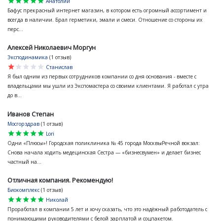
star
star
star
star
star
Анатолий
Бафус прекрасный интернет магазин, в котором есть огромный ассортимент и
всегда в наличии. Брал герметики, эмали и смеси. Отношение со стороны их
перс...
Алексей Николаевич Моргун
Эксподинамика
(1 отзыв)
star
star
star
star
star
Станислав
Я был одним из первых сотрудников компании со дня основания - вместе с
владельцами мы ушли из Экспомастера со своими клиентами. Я работал с утра
до в...
Иванов Степан
Мосгорздрав
(1 отзыв)
star
star
star
star
star
Lori
Одни «Плюсы»! Городская поликлиника № 45 города МосквыРечной вокзал:
Снова начала ходить медецинская Сестра — «бизнесвумен» и делает бизнес
частный на...
Отличная компания. Рекомендую!
Биокомплекс
(1 отзыв)
star
star
star
star
star
Николай
Проработал в компании 5 лет и хочу сказать, что это надёжный работодатель с
понимающими руководителями с белой зарплатой и соцпакетом.