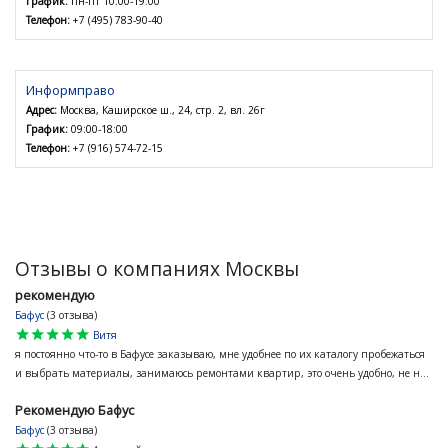
График:
пн-пт 10:00-19:00
Телефон:
+7 (495) 783-90-40
Информправо
Адрес:
Москва, Каширское ш., 24, стр. 2, вл. 26г
График:
09:00-18:00
Телефон:
+7 (916) 574-72-15
Отзывы о компаниях Москвы
рекомендую
Бафус
(3 отзыва)
star
star
star
star
star
Витя
я постоянно что-то в Бафусе заказываю, мне удобнее по их каталогу пробежаться
и выбрать материалы, занимаюсь ремонтами квартир, это очень удобно, не н...
Рекомендую Бафус
Бафус
(3 отзыва)