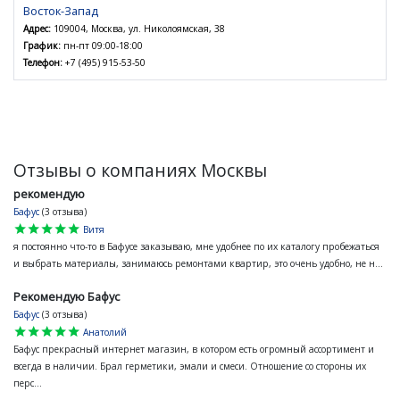
Восток-Запад
Адрес:
109004, Москва, ул. Николоямская, 38
График:
пн-пт 09:00-18:00
Телефон:
+7 (495) 915-53-50
Отзывы о компаниях Москвы
рекомендую
Бафус
(3 отзыва)
star
star
star
star
star
Витя
я постоянно что-то в Бафусе заказываю, мне удобнее по их каталогу пробежаться
и выбрать материалы, занимаюсь ремонтами квартир, это очень удобно, не н...
Рекомендую Бафус
Бафус
(3 отзыва)
star
star
star
star
star
Анатолий
Бафус прекрасный интернет магазин, в котором есть огромный ассортимент и
всегда в наличии. Брал герметики, эмали и смеси. Отношение со стороны их
перс...