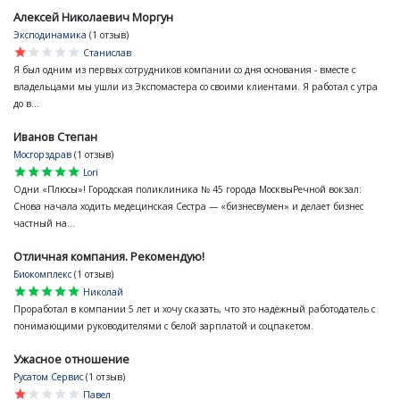
Алексей Николаевич Моргун
Эксподинамика
(1 отзыв)
star
star
star
star
star
Станислав
Я был одним из первых сотрудников компании со дня основания - вместе с
владельцами мы ушли из Экспомастера со своими клиентами. Я работал с утра
до в...
Иванов Степан
Мосгорздрав
(1 отзыв)
star
star
star
star
star
Lori
Одни «Плюсы»! Городская поликлиника № 45 города МосквыРечной вокзал:
Снова начала ходить медецинская Сестра — «бизнесвумен» и делает бизнес
частный на...
Отличная компания. Рекомендую!
Биокомплекс
(1 отзыв)
star
star
star
star
star
Николай
Проработал в компании 5 лет и хочу сказать, что это надёжный работодатель с
понимающими руководителями с белой зарплатой и соцпакетом.
Ужасное отношение
Русатом Сервис
(1 отзыв)
star
star
star
star
star
Павел