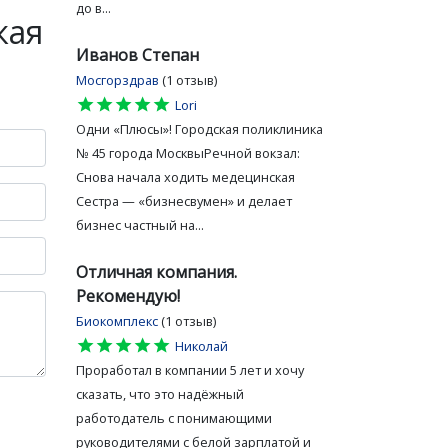
до в...
кая
Иванов Степан
Мосгорздрав
(1 отзыв)
star
star
star
star
star
Lori
Одни «Плюсы»! Городская поликлиника
№ 45 города МосквыРечной вокзал:
Снова начала ходить медецинская
Сестра — «бизнесвумен» и делает
бизнес частный на...
Отличная компания.
Рекомендую!
Биокомплекс
(1 отзыв)
star
star
star
star
star
Николай
Проработал в компании 5 лет и хочу
сказать, что это надёжный
работодатель с понимающими
руководителями с белой зарплатой и