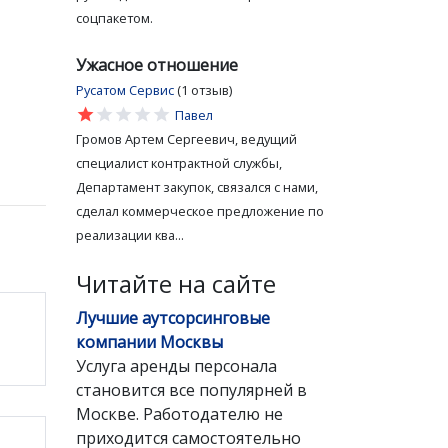
соцпакетом.
Ужасное отношение
Русатом Сервис
(1 отзыв)
star
star
star
star
star
Павел
Громов Артем Сергеевич, ведущий
специалист контрактной службы,
Департамент закупок, связался с нами,
сделал коммерческое предложение по
реализации ква...
Читайте на сайте
Лучшие аутсорсинговые
компании Москвы
Услуга аренды персонала
становится все популярней в
Москве. Работодателю не
приходится самостоятельно