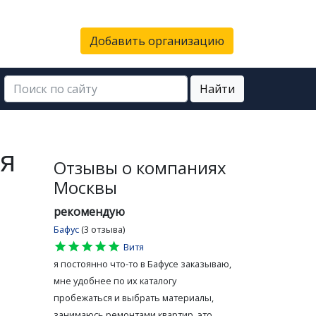
Добавить организацию
Найти
я
Отзывы о компаниях
Москвы
рекомендую
Бафус
(3 отзыва)
star
star
star
star
star
Витя
я постоянно что-то в Бафусе заказываю,
мне удобнее по их каталогу
пробежаться и выбрать материалы,
занимаюсь ремонтами квартир, это