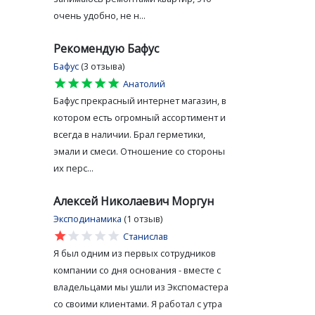
очень удобно, не н...
Рекомендую Бафус
Бафус
(3 отзыва)
star
star
star
star
star
Анатолий
Бафус прекрасный интернет магазин, в
котором есть огромный ассортимент и
всегда в наличии. Брал герметики,
эмали и смеси. Отношение со стороны
их перс...
Алексей Николаевич Моргун
Эксподинамика
(1 отзыв)
star
star
star
star
star
Станислав
Я был одним из первых сотрудников
компании со дня основания - вместе с
владельцами мы ушли из Экспомастера
со своими клиентами. Я работал с утра