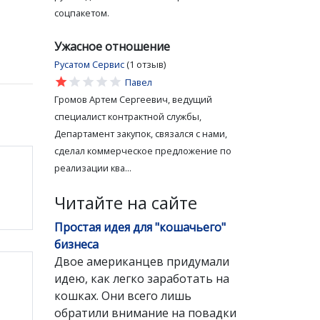
соцпакетом.
Ужасное отношение
Русатом Сервис
(1 отзыв)
star
star
star
star
star
Павел
Громов Артем Сергеевич, ведущий
специалист контрактной службы,
Департамент закупок, связался с нами,
сделал коммерческое предложение по
реализации ква...
Читайте на сайте
Простая идея для "кошачьего"
бизнеса
Двое американцев придумали
идею, как легко заработать на
кошках. Они всего лишь
обратили внимание на повадки