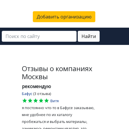
Добавить организацию
Найти
Отзывы о компаниях
Москвы
рекомендую
Бафус
(3 отзыва)
star
star
star
star
star
Витя
я постоянно что-то в Бафусе заказываю,
мне удобнее по их каталогу
пробежаться и выбрать материалы,
занимаюсь ремонтами квартир, это