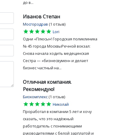
до в...
Иванов Степан
Мосгорздрав
(1 отзыв)
star
star
star
star
star
Lori
Одни «Плюсы»! Городская поликлиника
№ 45 города МосквыРечной вокзал:
Снова начала ходить медецинская
Сестра — «бизнесвумен» и делает
бизнес частный на...
Отличная компания.
Рекомендую!
Биокомплекс
(1 отзыв)
star
star
star
star
star
Николай
Проработал в компании 5 лет и хочу
сказать, что это надёжный
работодатель с понимающими
руководителями с белой зарплатой и