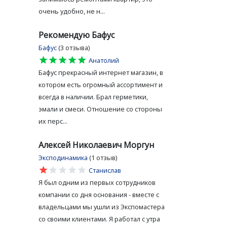
очень удобно, не н...
Рекомендую Бафус
Бафус
(3 отзыва)
star
star
star
star
star
Анатолий
Бафус прекрасный интернет магазин, в
котором есть огромный ассортимент и
всегда в наличии. Брал герметики,
эмали и смеси. Отношение со стороны
их перс...
Алексей Николаевич Моргун
Эксподинамика
(1 отзыв)
star
star
star
star
star
Станислав
Я был одним из первых сотрудников
в
компании со дня основания - вместе с
владельцами мы ушли из Экспомастера
со своими клиентами. Я работал с утра