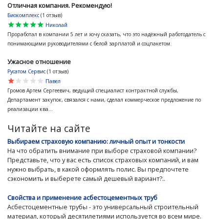
Отличная компания. Рекомендую!
Биокомплекс
(1 отзыв)
star
star
star
star
star
Николай
Проработал в компании 5 лет и хочу сказать, что это надёжный работодатель с
понимающими руководителями с белой зарплатой и соцпакетом.
Ужасное отношение
Русатом Сервис
(1 отзыв)
star
star
star
star
star
Павел
Громов Артем Сергеевич, ведущий специалист контрактной службы,
Департамент закупок, связался с нами, сделал коммерческое предложение по
реализации ква...
Читайте на сайте
Выбираем страховую компанию: личный опыт и тонкости
На что обратить внимание при выборе страховой компании?
Представьте, что у вас есть список страховых компаний, и вам
нужно выбрать, в какой оформлять полис. Вы предпочтете
сэкономить и выберете самый дешевый вариант?..
Свойства и применение асбестоцементных труб
Асбестоцементные трубы - это универсальный строительный
материал, который десятилетиями используется во всем мире.