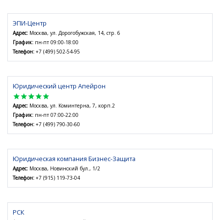
ЭПИ-Центр
Адрес:
Москва, ул. Дорогобужская, 14, стр. 6
График:
пн-пт 09:00-18:00
Телефон:
+7 (499) 502-54-95
Юридический центр Апейрон
star
star
star
star
star
Адрес:
Москва, ул. Коминтерна, 7, корп.2
График:
пн-пт 07:00-22:00
Телефон:
+7 (499) 790-30-60
Юридическая компания Бизнес-Защита
Адрес:
Москва, Новинский бул., 1/2
Телефон:
+7 (915) 119-73-04
РСК