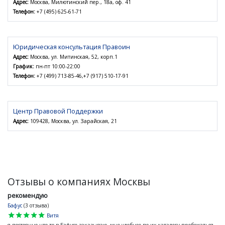
Адрес:
Москва, Милютинский пер., 18а, оф. 41
Телефон:
+7 (495) 625-61-71
Юридическая консультация Правоин
Адрес:
Москва, ул. Митинская, 52, корп.1
График:
пн-пт 10:00-22:00
Телефон:
+7 (499) 713-85-46,+7 (917) 510-17-91
Центр Правовой Поддержки
Адрес:
109428, Москва, ул. Зарайская, 21
Отзывы о компаниях Москвы
рекомендую
Бафус
(3 отзыва)
star
star
star
star
star
Витя
я постоянно что-то в Бафусе заказываю, мне удобнее по их каталогу пробежаться