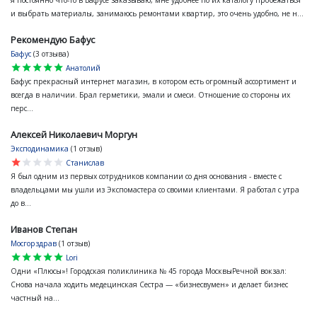
и выбрать материалы, занимаюсь ремонтами квартир, это очень удобно, не н...
Рекомендую Бафус
Бафус
(3 отзыва)
star
star
star
star
star
Анатолий
Бафус прекрасный интернет магазин, в котором есть огромный ассортимент и
всегда в наличии. Брал герметики, эмали и смеси. Отношение со стороны их
перс...
Алексей Николаевич Моргун
Эксподинамика
(1 отзыв)
star
star
star
star
star
Станислав
Я был одним из первых сотрудников компании со дня основания - вместе с
владельцами мы ушли из Экспомастера со своими клиентами. Я работал с утра
до в...
Иванов Степан
Мосгорздрав
(1 отзыв)
star
star
star
star
star
Lori
Одни «Плюсы»! Городская поликлиника № 45 города МосквыРечной вокзал:
Снова начала ходить медецинская Сестра — «бизнесвумен» и делает бизнес
частный на...