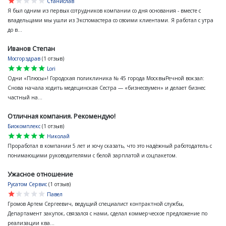
star
star
star
star
star
Станислав
Я был одним из первых сотрудников компании со дня основания - вместе с
владельцами мы ушли из Экспомастера со своими клиентами. Я работал с утра
до в...
Иванов Степан
Мосгорздрав
(1 отзыв)
star
star
star
star
star
Lori
Одни «Плюсы»! Городская поликлиника № 45 города МосквыРечной вокзал:
Снова начала ходить медецинская Сестра — «бизнесвумен» и делает бизнес
частный на...
Отличная компания. Рекомендую!
Биокомплекс
(1 отзыв)
star
star
star
star
star
Николай
Проработал в компании 5 лет и хочу сказать, что это надёжный работодатель с
понимающими руководителями с белой зарплатой и соцпакетом.
Ужасное отношение
Русатом Сервис
(1 отзыв)
star
star
star
star
star
Павел
Громов Артем Сергеевич, ведущий специалист контрактной службы,
Департамент закупок, связался с нами, сделал коммерческое предложение по
реализации ква...