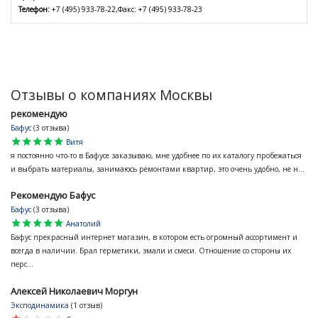
Телефон:
+7 (495) 933-78-22,Факс: +7 (495) 933-78-23
Отзывы о компаниях Москвы
рекомендую
Бафус
(3 отзыва)
star
star
star
star
star
Витя
я постоянно что-то в Бафусе заказываю, мне удобнее по их каталогу пробежаться
и выбрать материалы, занимаюсь ремонтами квартир, это очень удобно, не н...
Рекомендую Бафус
Бафус
(3 отзыва)
star
star
star
star
star
Анатолий
Бафус прекрасный интернет магазин, в котором есть огромный ассортимент и
всегда в наличии. Брал герметики, эмали и смеси. Отношение со стороны их
перс...
Алексей Николаевич Моргун
Эксподинамика
(1 отзыв)