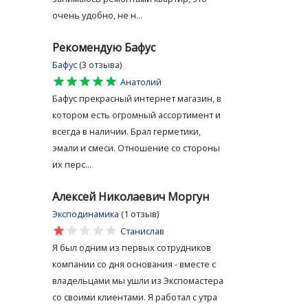
очень удобно, не н...
Рекомендую Бафус
Бафус
(3 отзыва)
star
star
star
star
star
Анатолий
Бафус прекрасный интернет магазин, в
котором есть огромный ассортимент и
всегда в наличии. Брал герметики,
эмали и смеси. Отношение со стороны
их перс...
Алексей Николаевич Моргун
Эксподинамика
(1 отзыв)
star
star
star
star
star
Станислав
Я был одним из первых сотрудников
компании со дня основания - вместе с
владельцами мы ушли из Экспомастера
со своими клиентами. Я работал с утра