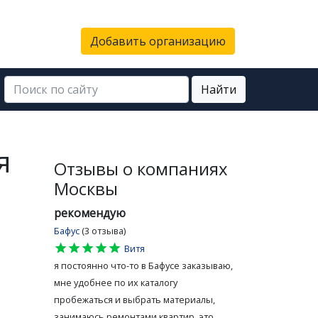
Добавить организацию
Найти
я
Отзывы о компаниях
Москвы
рекомендую
Бафус
(3 отзыва)
star
star
star
star
star
Витя
я постоянно что-то в Бафусе заказываю,
мне удобнее по их каталогу
пробежаться и выбрать материалы,
занимаюсь ремонтами квартир, это