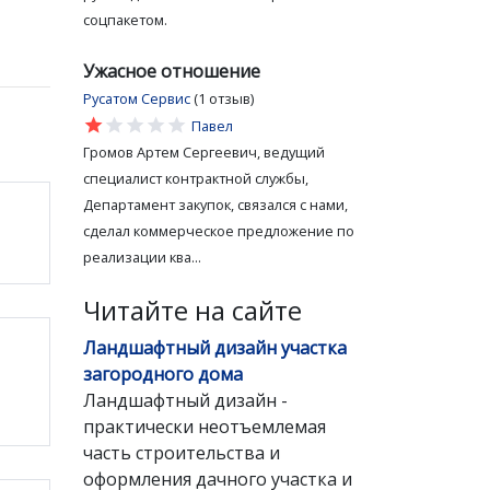
соцпакетом.
Ужасное отношение
Русатом Сервис
(1 отзыв)
star
star
star
star
star
Павел
Громов Артем Сергеевич, ведущий
специалист контрактной службы,
Департамент закупок, связался с нами,
сделал коммерческое предложение по
реализации ква...
Читайте на сайте
Ландшафтный дизайн участка
загородного дома
Ландшафтный дизайн -
практически неотъемлемая
часть строительства и
оформления дачного участка и