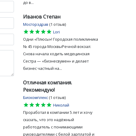
до в...
Иванов Степан
Мосгорздрав
(1 отзыв)
star
star
star
star
star
Lori
Одни «Плюсы»! Городская поликлиника
№ 45 города МосквыРечной вокзал:
Снова начала ходить медецинская
Сестра — «бизнесвумен» и делает
бизнес частный на...
Отличная компания.
Рекомендую!
Биокомплекс
(1 отзыв)
star
star
star
star
star
Николай
Проработал в компании 5 лет и хочу
сказать, что это надёжный
работодатель с понимающими
руководителями с белой зарплатой и