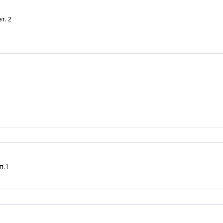
т. 2
п.1