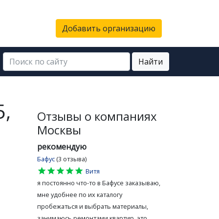
Добавить организацию
Найти
5,
Отзывы о компаниях
Москвы
рекомендую
Бафус
(3 отзыва)
star
star
star
star
star
Витя
я постоянно что-то в Бафусе заказываю,
мне удобнее по их каталогу
пробежаться и выбрать материалы,
занимаюсь ремонтами квартир, это