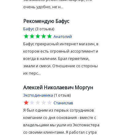
очень удобно, не н...
Рекомендую Бафус
Бафус
(3 отзыва)
star
star
star
star
star
Анатолий
Бафус прекрасный интернет магазин, в
котором есть огромный ассортимент и
всегда в наличии. Брал герметики,
эмали и смеси. Отношение со стороны
их перс...
Алексей Николаевич Моргун
Эксподинамика
(1 отзыв)
star
star
star
star
star
Станислав
Я был одним из первых сотрудников
компании со дня основания - вместе с
владельцами мы ушли из Экспомастера
со своими клиентами. Я работал с утра