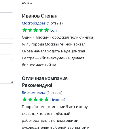
до в...
Иванов Степан
Мосгорздрав
(1 отзыв)
star
star
star
star
star
Lori
Одни «Плюсы»! Городская поликлиника
№ 45 города МосквыРечной вокзал:
Снова начала ходить медецинская
Сестра — «бизнесвумен» и делает
бизнес частный на...
Отличная компания.
Рекомендую!
Биокомплекс
(1 отзыв)
star
star
star
star
star
Николай
Проработал в компании 5 лет и хочу
сказать, что это надёжный
работодатель с понимающими
руководителями с белой зарплатой и