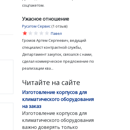
соцпакетом.
Ужасное отношение
Русатом Сервис
(1 отзыв)
star
star
star
star
star
Павел
Громов Артем Сергеевич, ведущий
специалист контрактной службы,
Департамент закупок, связался с нами,
сделал коммерческое предложение по
реализации ква...
Читайте на сайте
Изготовление корпусов для
климатического оборудования
на заказ
Изготовление корпусов для
климатического оборудования
важно доверять только