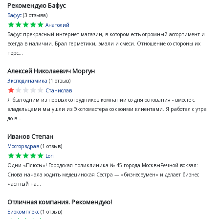
Рекомендую Бафус
Бафус
(3 отзыва)
star
star
star
star
star
Анатолий
Бафус прекрасный интернет магазин, в котором есть огромный ассортимент и
всегда в наличии. Брал герметики, эмали и смеси. Отношение со стороны их
перс...
Алексей Николаевич Моргун
Эксподинамика
(1 отзыв)
star
star
star
star
star
Станислав
Я был одним из первых сотрудников компании со дня основания - вместе с
владельцами мы ушли из Экспомастера со своими клиентами. Я работал с утра
до в...
Иванов Степан
Мосгорздрав
(1 отзыв)
star
star
star
star
star
Lori
Одни «Плюсы»! Городская поликлиника № 45 города МосквыРечной вокзал:
Снова начала ходить медецинская Сестра — «бизнесвумен» и делает бизнес
частный на...
Отличная компания. Рекомендую!
Биокомплекс
(1 отзыв)