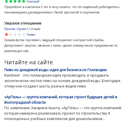
star
star
star
star
star
Николай
Проработал в компании 5 лет и хочу сказать, что это надёжный работодатель с
понимающими руководителями с белой зарплатой и соцпакетом.
Ужасное отношение
Русатом Сервис
(1 отзыв)
star
star
star
star
star
Павел
Громов Артем Сергеевич, ведущий специалист контрактной службы,
Департамент закупок, связался с нами, сделал коммерческое предложение по
реализации ква...
Читайте на сайте
Пиво из дождевой воды: идея для бизнеса из Голландии
Rainbeer - это голландская идея производить и продавать
экологически чистое пиво на основе дождевой воды. Благодаря
этому они создают шесть разных видов пива.
«АрТель» — группа компаний, которая строит будущее детей в
Волгоградской области
По заявлению Закаряна Ашота, «АрТель» — это группа компаний,
которая намерена реализовать проект по строительству 4
полноценных учебных комплексов для дошкольников...