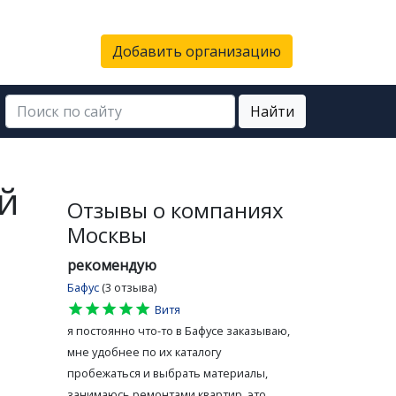
Добавить организацию
Найти
й
Отзывы о компаниях
Москвы
рекомендую
Бафус
(3 отзыва)
star
star
star
star
star
Витя
я постоянно что-то в Бафусе заказываю,
мне удобнее по их каталогу
пробежаться и выбрать материалы,
занимаюсь ремонтами квартир, это