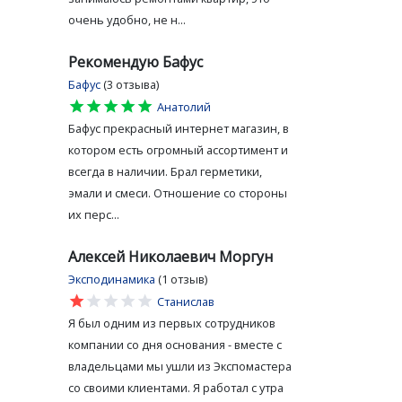
очень удобно, не н...
Рекомендую Бафус
Бафус
(3 отзыва)
star
star
star
star
star
Анатолий
Бафус прекрасный интернет магазин, в
котором есть огромный ассортимент и
всегда в наличии. Брал герметики,
эмали и смеси. Отношение со стороны
их перс...
Алексей Николаевич Моргун
Эксподинамика
(1 отзыв)
star
star
star
star
star
Станислав
Я был одним из первых сотрудников
компании со дня основания - вместе с
владельцами мы ушли из Экспомастера
со своими клиентами. Я работал с утра