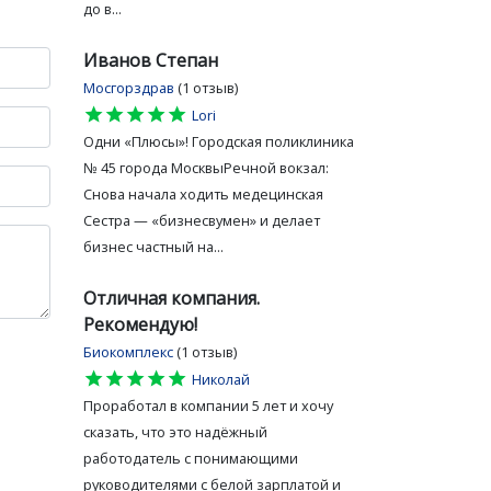
до в...
Иванов Степан
Мосгорздрав
(1 отзыв)
star
star
star
star
star
Lori
Одни «Плюсы»! Городская поликлиника
№ 45 города МосквыРечной вокзал:
Снова начала ходить медецинская
Сестра — «бизнесвумен» и делает
бизнес частный на...
Отличная компания.
Рекомендую!
Биокомплекс
(1 отзыв)
star
star
star
star
star
Николай
Проработал в компании 5 лет и хочу
сказать, что это надёжный
работодатель с понимающими
руководителями с белой зарплатой и