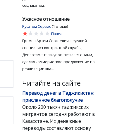
соцпакетом.
Ужасное отношение
Русатом Сервис
(1 отзыв)
star
star
star
star
star
Павел
Громов Артем Сергеевич, ведущий
специалист контрактной службы,
Департамент закупок, связался с нами,
сделал коммерческое предложение по
реализации ква...
Читайте на сайте
Перевод денег в Таджикистан:
присланное благополучие
Около 200 тысяч таджикских
мигрантов сегодня работают в
Казахстане. Их денежные
переводы составляют основу