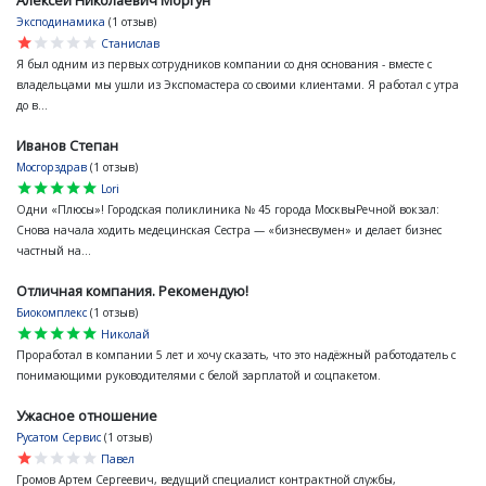
Эксподинамика
(1 отзыв)
star
star
star
star
star
Станислав
Я был одним из первых сотрудников компании со дня основания - вместе с
владельцами мы ушли из Экспомастера со своими клиентами. Я работал с утра
до в...
Иванов Степан
Мосгорздрав
(1 отзыв)
star
star
star
star
star
Lori
Одни «Плюсы»! Городская поликлиника № 45 города МосквыРечной вокзал:
Снова начала ходить медецинская Сестра — «бизнесвумен» и делает бизнес
частный на...
Отличная компания. Рекомендую!
Биокомплекс
(1 отзыв)
star
star
star
star
star
Николай
Проработал в компании 5 лет и хочу сказать, что это надёжный работодатель с
понимающими руководителями с белой зарплатой и соцпакетом.
Ужасное отношение
Русатом Сервис
(1 отзыв)
star
star
star
star
star
Павел
Громов Артем Сергеевич, ведущий специалист контрактной службы,