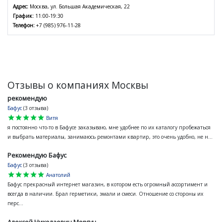
Адрес:
Москва, ул. Большая Академическая, 22
График:
11:00-19:30
Телефон:
+7 (985) 976-11-28
Отзывы о компаниях Москвы
рекомендую
Бафус
(3 отзыва)
star
star
star
star
star
Витя
я постоянно что-то в Бафусе заказываю, мне удобнее по их каталогу пробежаться
и выбрать материалы, занимаюсь ремонтами квартир, это очень удобно, не н...
Рекомендую Бафус
Бафус
(3 отзыва)
star
star
star
star
star
Анатолий
Бафус прекрасный интернет магазин, в котором есть огромный ассортимент и
всегда в наличии. Брал герметики, эмали и смеси. Отношение со стороны их
перс...
Алексей Николаевич Моргун