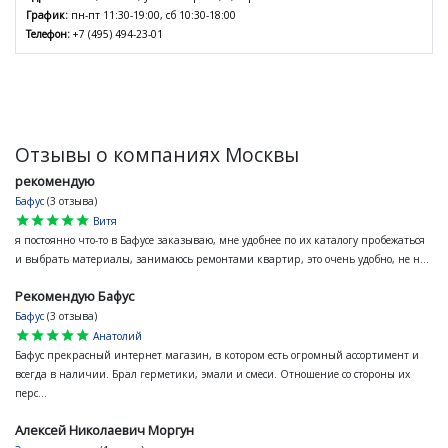
График:
пн-пт 11:30-19:00, сб 10:30-18:00
Телефон:
+7 (495) 494-23-01
Отзывы о компаниях Москвы
рекомендую
Бафус
(3 отзыва)
star
star
star
star
star
Витя
я постоянно что-то в Бафусе заказываю, мне удобнее по их каталогу пробежаться
и выбрать материалы, занимаюсь ремонтами квартир, это очень удобно, не н...
Рекомендую Бафус
Бафус
(3 отзыва)
star
star
star
star
star
Анатолий
Бафус прекрасный интернет магазин, в котором есть огромный ассортимент и
всегда в наличии. Брал герметики, эмали и смеси. Отношение со стороны их
перс...
Алексей Николаевич Моргун