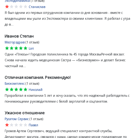
Эксподинамика
(1 отзыв)
star
star
star
star
star
Станислав
Я был одним из первых сотрудников компании со дня основания - вместе с
владельцами мы ушли из Экспомастера со своими клиентами. Я работал с утра
до в...
Иванов Степан
Мосгорздрав
(1 отзыв)
star
star
star
star
star
Lori
Одни «Плюсы»! Городская поликлиника № 45 города МосквыРечной вокзал:
Снова начала ходить медецинская Сестра — «бизнесвумен» и делает бизнес
частный на...
Отличная компания. Рекомендую!
Биокомплекс
(1 отзыв)
star
star
star
star
star
Николай
Проработал в компании 5 лет и хочу сказать, что это надёжный работодатель с
понимающими руководителями с белой зарплатой и соцпакетом.
Ужасное отношение
Русатом Сервис
(1 отзыв)
star
star
star
star
star
Павел
Громов Артем Сергеевич, ведущий специалист контрактной службы,
Департамент закупок, связался с нами, сделал коммерческое предложение по