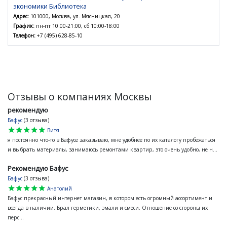
экономики Библиотека
Адрес:
101000, Москва, ул. Мясницкая, 20
График:
пн-пт 10:00-21:00, сб 10:00-18:00
Телефон:
+7 (495) 628-85-10
Отзывы о компаниях Москвы
рекомендую
Бафус
(3 отзыва)
star
star
star
star
star
Витя
я постоянно что-то в Бафусе заказываю, мне удобнее по их каталогу пробежаться
и выбрать материалы, занимаюсь ремонтами квартир, это очень удобно, не н...
Рекомендую Бафус
Бафус
(3 отзыва)
star
star
star
star
star
Анатолий
Бафус прекрасный интернет магазин, в котором есть огромный ассортимент и
всегда в наличии. Брал герметики, эмали и смеси. Отношение со стороны их
перс...