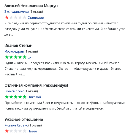
Алексей Николаевич Моргун
Эксподинамика
(1 отзыв)
star
star
star
star
star
Станислав
Я был одним из первых сотрудников компании со дня основания - вместе с
владельцами мы ушли из Экспомастера со своими клиентами. Я работал с утра
до в...
Иванов Степан
Мосгорздрав
(1 отзыв)
star
star
star
star
star
Lori
Одни «Плюсы»! Городская поликлиника № 45 города МосквыРечной вокзал:
Снова начала ходить медецинская Сестра — «бизнесвумен» и делает бизнес
частный на...
Отличная компания. Рекомендую!
Биокомплекс
(1 отзыв)
star
star
star
star
star
Николай
Проработал в компании 5 лет и хочу сказать, что это надёжный работодатель с
понимающими руководителями с белой зарплатой и соцпакетом.
Ужасное отношение
Русатом Сервис
(1 отзыв)
star
star
star
star
star
Павел