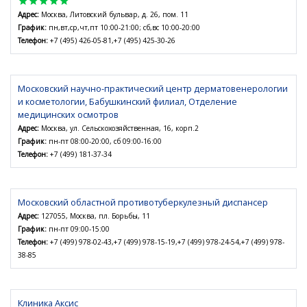
star
star
star
star
star
Адрес:
Москва, Литовский бульвар, д. 26, пом. 11
График:
пн,вт,ср,чт,пт 10:00-21:00; сб,вс 10:00-20:00
Телефон:
+7 (495) 426-05-81,+7 (495) 425-30-26
Московский научно-практический центр дерматовенерологии
и косметологии, Бабушкинский филиал, Отделение
медицинских осмотров
Адрес:
Москва, ул. Сельскохозяйственная, 16, корп.2
График:
пн-пт 08:00-20:00, сб 09:00-16:00
Телефон:
+7 (499) 181-37-34
Московский областной противотуберкулезный диспансер
Адрес:
127055, Москва, пл. Борьбы, 11
График:
пн-пт 09:00-15:00
Телефон:
+7 (499) 978-02-43,+7 (499) 978-15-19,+7 (499) 978-24-54,+7 (499) 978-
38-85
Клиника Аксис