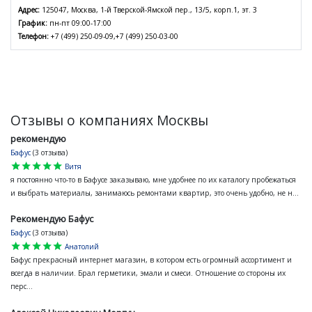
Адрес:
125047, Москва, 1-й Тверской-Ямской пер., 13/5, корп.1, эт. 3
График:
пн-пт 09:00-17:00
Телефон:
+7 (499) 250-09-09,+7 (499) 250-03-00
Отзывы о компаниях Москвы
рекомендую
Бафус
(3 отзыва)
star
star
star
star
star
Витя
я постоянно что-то в Бафусе заказываю, мне удобнее по их каталогу пробежаться
и выбрать материалы, занимаюсь ремонтами квартир, это очень удобно, не н...
Рекомендую Бафус
Бафус
(3 отзыва)
star
star
star
star
star
Анатолий
Бафус прекрасный интернет магазин, в котором есть огромный ассортимент и
всегда в наличии. Брал герметики, эмали и смеси. Отношение со стороны их
перс...