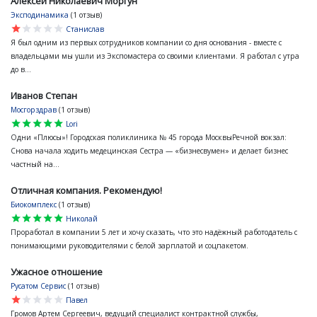
Алексей Николаевич Моргун
Эксподинамика
(1 отзыв)
star
star
star
star
star
Станислав
Я был одним из первых сотрудников компании со дня основания - вместе с
владельцами мы ушли из Экспомастера со своими клиентами. Я работал с утра
до в...
Иванов Степан
Мосгорздрав
(1 отзыв)
star
star
star
star
star
Lori
Одни «Плюсы»! Городская поликлиника № 45 города МосквыРечной вокзал:
Снова начала ходить медецинская Сестра — «бизнесвумен» и делает бизнес
частный на...
Отличная компания. Рекомендую!
Биокомплекс
(1 отзыв)
star
star
star
star
star
Николай
Проработал в компании 5 лет и хочу сказать, что это надёжный работодатель с
понимающими руководителями с белой зарплатой и соцпакетом.
Ужасное отношение
Русатом Сервис
(1 отзыв)
star
star
star
star
star
Павел
Громов Артем Сергеевич, ведущий специалист контрактной службы,