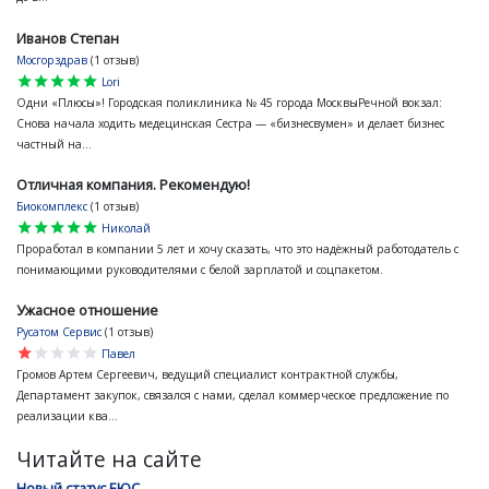
Иванов Степан
Мосгорздрав
(1 отзыв)
star
star
star
star
star
Lori
Одни «Плюсы»! Городская поликлиника № 45 города МосквыРечной вокзал:
Снова начала ходить медецинская Сестра — «бизнесвумен» и делает бизнес
частный на...
Отличная компания. Рекомендую!
Биокомплекс
(1 отзыв)
star
star
star
star
star
Николай
Проработал в компании 5 лет и хочу сказать, что это надёжный работодатель с
понимающими руководителями с белой зарплатой и соцпакетом.
Ужасное отношение
Русатом Сервис
(1 отзыв)
star
star
star
star
star
Павел
Громов Артем Сергеевич, ведущий специалист контрактной службы,
Департамент закупок, связался с нами, сделал коммерческое предложение по
реализации ква...
Читайте на сайте
Новый статус ЕЮС