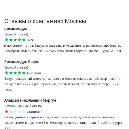
Отзывы о компаниях Москвы
рекомендую
Бафус
(3 отзыва)
star
star
star
star
star
Витя
я постоянно что-то в Бафусе заказываю, мне удобнее по их каталогу пробежаться
и выбрать материалы, занимаюсь ремонтами квартир, это очень удобно, не н...
Рекомендую Бафус
Бафус
(3 отзыва)
star
star
star
star
star
Анатолий
Бафус прекрасный интернет магазин, в котором есть огромный ассортимент и
всегда в наличии. Брал герметики, эмали и смеси. Отношение со стороны их
перс...
Алексей Николаевич Моргун
Эксподинамика
(1 отзыв)
star
star
star
star
star
Станислав
Я был одним из первых сотрудников компании со дня основания - вместе с
владельцами мы ушли из Экспомастера со своими клиентами. Я работал с утра
до в...