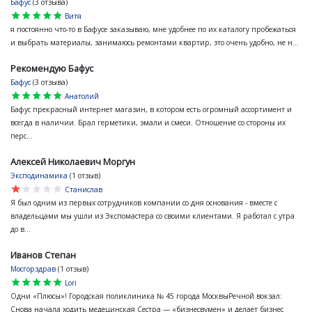
Бафус
(3 отзыва)
star
star
star
star
star
Витя
я постоянно что-то в Бафусе заказываю, мне удобнее по их каталогу пробежаться
и выбрать материалы, занимаюсь ремонтами квартир, это очень удобно, не н...
Рекомендую Бафус
Бафус
(3 отзыва)
star
star
star
star
star
Анатолий
Бафус прекрасный интернет магазин, в котором есть огромный ассортимент и
всегда в наличии. Брал герметики, эмали и смеси. Отношение со стороны их
перс...
Алексей Николаевич Моргун
Эксподинамика
(1 отзыв)
star
star
star
star
star
Станислав
Я был одним из первых сотрудников компании со дня основания - вместе с
владельцами мы ушли из Экспомастера со своими клиентами. Я работал с утра
до в...
Иванов Степан
Мосгорздрав
(1 отзыв)
star
star
star
star
star
Lori
Одни «Плюсы»! Городская поликлиника № 45 города МосквыРечной вокзал:
Снова начала ходить медецинская Сестра — «бизнесвумен» и делает бизнес