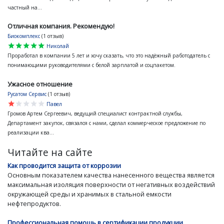
частный на...
Отличная компания. Рекомендую!
Биокомплекс
(1 отзыв)
star
star
star
star
star
Николай
Проработал в компании 5 лет и хочу сказать, что это надёжный работодатель с
понимающими руководителями с белой зарплатой и соцпакетом.
Ужасное отношение
Русатом Сервис
(1 отзыв)
star
star
star
star
star
Павел
Громов Артем Сергеевич, ведущий специалист контрактной службы,
Департамент закупок, связался с нами, сделал коммерческое предложение по
реализации ква...
Читайте на сайте
Как проводится защита от коррозии
Основным показателем качества нанесенного вещества является
максимальная изоляция поверхности от негативных воздействий
окружающей среды и хранимых в стальной емкости
нефтепродуктов.
Профессиональная помощь в сертификации продукции