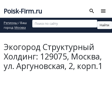
Poisk-Firm.ru
search
menu
Регионы
/ Ваш
Найти
город:
Москва
Экогород Структурный
Холдинг: 129075, Москва,
ул. Аргуновская, 2, корп.1