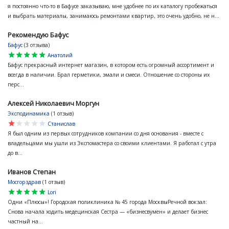
я постоянно что-то в Бафусе заказываю, мне удобнее по их каталогу пробежаться
и выбрать материалы, занимаюсь ремонтами квартир, это очень удобно, не н...
Рекомендую Бафус
Бафус
(3 отзыва)
star
star
star
star
star
Анатолий
Бафус прекрасный интернет магазин, в котором есть огромный ассортимент и
всегда в наличии. Брал герметики, эмали и смеси. Отношение со стороны их
перс...
Алексей Николаевич Моргун
Эксподинамика
(1 отзыв)
star
star
star
star
star
Станислав
Я был одним из первых сотрудников компании со дня основания - вместе с
владельцами мы ушли из Экспомастера со своими клиентами. Я работал с утра
до в...
Иванов Степан
Мосгорздрав
(1 отзыв)
star
star
star
star
star
Lori
Одни «Плюсы»! Городская поликлиника № 45 города МосквыРечной вокзал:
Снова начала ходить медецинская Сестра — «бизнесвумен» и делает бизнес
частный на...