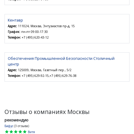
Кентавр
Адрес:
111024, Москва, Энтузиастов пр-д, 15
График:
пн-пт 09:00-17:30
Телефон:
+7 (495) 620-43-12
Обеспечения Промышленной Безопасности Столичный
центр
Адрес:
125009, Москва, Газетный пер., 5/2
Телефон:
+7 (495) 629-92-15,+7 (495) 629-76-38
Отзывы о компаниях Москвы
рекомендую
Бафус
(3 отзыва)
star
star
star
star
star
Витя