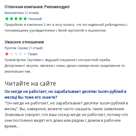
Отличная компания. Рекомендую!
Биокомплекс
(1 отзыв)
star
star
star
star
star
Николай
Проработал в компании 5 лет и хочу сказать, что это надёжный работодатель с
понимающими руководителями с белой зарплатой и соцпакетом.
Ужасное отношение
Русатом Сервис
(1 отзыв)
star
star
star
star
star
Павел
Громов Артем Сергеевич, ведущий специалист контрактной службы,
Департамент закупок, связался с нами, сделал коммерческое предложение по
реализации ква...
Читайте на сайте
Он нигде не работает, но зарабатывает десятки тысяч рублей в
месяц! Вы тоже его знаете?
"Он нигде не работает, но зарабатывает десятки тысяч рублей в
месяц". Вы, наверное, можете часто слышать такие заявления.
Знакомые говорят, что ваш сосед нигде не работает, потому что
они постоянно видят его дома или рядом с домом в рабочее
время...