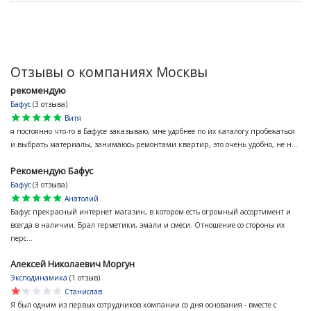
Отзывы о компаниях Москвы
рекомендую
Бафус
(3 отзыва)
star
star
star
star
star
Витя
я постоянно что-то в Бафусе заказываю, мне удобнее по их каталогу пробежаться
и выбрать материалы, занимаюсь ремонтами квартир, это очень удобно, не н...
Рекомендую Бафус
Бафус
(3 отзыва)
star
star
star
star
star
Анатолий
Бафус прекрасный интернет магазин, в котором есть огромный ассортимент и
всегда в наличии. Брал герметики, эмали и смеси. Отношение со стороны их
перс...
Алексей Николаевич Моргун
Эксподинамика
(1 отзыв)
star
star
star
star
star
Станислав
Я был одним из первых сотрудников компании со дня основания - вместе с