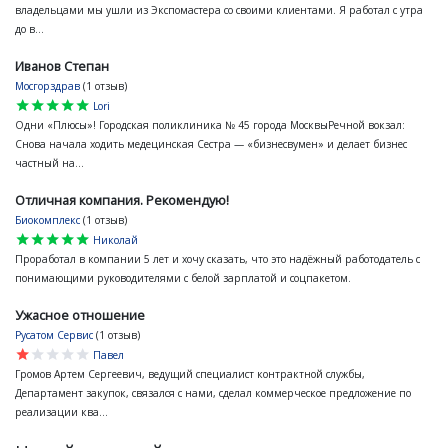
владельцами мы ушли из Экспомастера со своими клиентами. Я работал с утра
до в...
Иванов Степан
Мосгорздрав
(1 отзыв)
star
star
star
star
star
Lori
Одни «Плюсы»! Городская поликлиника № 45 города МосквыРечной вокзал:
Снова начала ходить медецинская Сестра — «бизнесвумен» и делает бизнес
частный на...
Отличная компания. Рекомендую!
Биокомплекс
(1 отзыв)
star
star
star
star
star
Николай
Проработал в компании 5 лет и хочу сказать, что это надёжный работодатель с
понимающими руководителями с белой зарплатой и соцпакетом.
Ужасное отношение
Русатом Сервис
(1 отзыв)
star
star
star
star
star
Павел
Громов Артем Сергеевич, ведущий специалист контрактной службы,
Департамент закупок, связался с нами, сделал коммерческое предложение по
реализации ква...