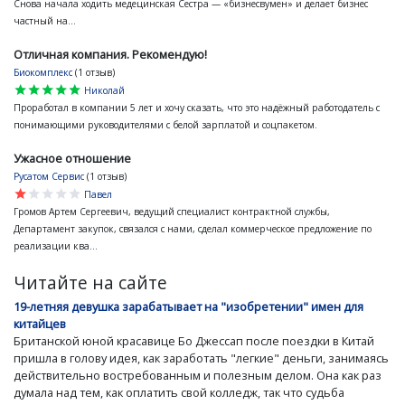
Снова начала ходить медецинская Сестра — «бизнесвумен» и делает бизнес
частный на...
Отличная компания. Рекомендую!
Биокомплекс
(1 отзыв)
star
star
star
star
star
Николай
Проработал в компании 5 лет и хочу сказать, что это надёжный работодатель с
понимающими руководителями с белой зарплатой и соцпакетом.
Ужасное отношение
Русатом Сервис
(1 отзыв)
star
star
star
star
star
Павел
Громов Артем Сергеевич, ведущий специалист контрактной службы,
Департамент закупок, связался с нами, сделал коммерческое предложение по
реализации ква...
Читайте на сайте
19-летняя девушка зарабатывает на "изобретении" имен для
китайцев
Британской юной красавице Бо Джессап после поездки в Китай
пришла в голову идея, как заработать "легкие" деньги, занимаясь
действительно востребованным и полезным делом. Она как раз
думала над тем, как оплатить свой колледж, так что судьба