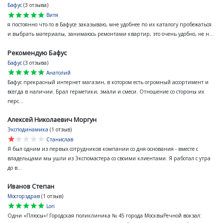
Бафус
(3 отзыва)
star
star
star
star
star
Витя
я постоянно что-то в Бафусе заказываю, мне удобнее по их каталогу пробежаться
и выбрать материалы, занимаюсь ремонтами квартир, это очень удобно, не н...
Рекомендую Бафус
Бафус
(3 отзыва)
star
star
star
star
star
Анатолий
Бафус прекрасный интернет магазин, в котором есть огромный ассортимент и
всегда в наличии. Брал герметики, эмали и смеси. Отношение со стороны их
перс...
Алексей Николаевич Моргун
Эксподинамика
(1 отзыв)
star
star
star
star
star
Станислав
Я был одним из первых сотрудников компании со дня основания - вместе с
владельцами мы ушли из Экспомастера со своими клиентами. Я работал с утра
до в...
Иванов Степан
Мосгорздрав
(1 отзыв)
star
star
star
star
star
Lori
Одни «Плюсы»! Городская поликлиника № 45 города МосквыРечной вокзал: