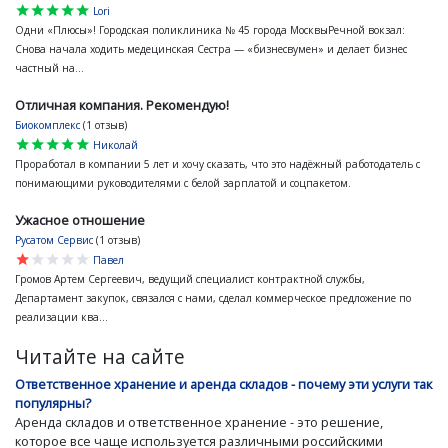
star
star
star
star
star
Lori
Одни «Плюсы»! Городская поликлиника № 45 города МосквыРечной вокзал:
Снова начала ходить медецинская Сестра — «бизнесвумен» и делает бизнес
частный на...
Отличная компания. Рекомендую!
Биокомплекс
(1 отзыв)
star
star
star
star
star
Николай
Проработал в компании 5 лет и хочу сказать, что это надёжный работодатель с
понимающими руководителями с белой зарплатой и соцпакетом.
Ужасное отношение
Русатом Сервис
(1 отзыв)
star
star
star
star
star
Павел
Громов Артем Сергеевич, ведущий специалист контрактной службы,
Департамент закупок, связался с нами, сделал коммерческое предложение по
реализации ква...
Читайте на сайте
Ответственное хранение и аренда складов - почему эти услуги так
популярны?
Аренда складов и ответственное хранение - это решение,
которое все чаще используется различными российскими