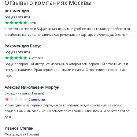
Отзывы о компаниях Москвы
рекомендую
Бафус
(3 отзыва)
star
star
star
star
star
Витя
я постоянно что-то в Бафусе заказываю, мне удобнее по их каталогу пробежаться
и выбрать материалы, занимаюсь ремонтами квартир, это очень удобно, не н...
Рекомендую Бафус
Бафус
(3 отзыва)
star
star
star
star
star
Анатолий
Бафус прекрасный интернет магазин, в котором есть огромный ассортимент и
всегда в наличии. Брал герметики, эмали и смеси. Отношение со стороны их
перс...
Алексей Николаевич Моргун
Эксподинамика
(1 отзыв)
star
star
star
star
star
Станислав
Я был одним из первых сотрудников компании со дня основания - вместе с
владельцами мы ушли из Экспомастера со своими клиентами. Я работал с утра
до в...
Иванов Степан
Мосгорздрав
(1 отзыв)