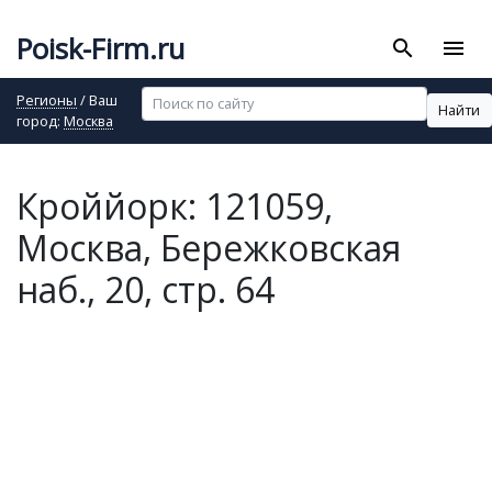
Poisk-Firm.ru
search
menu
Регионы
/ Ваш
Найти
город:
Москва
Кроййорк: 121059,
Москва, Бережковская
наб., 20, стр. 64