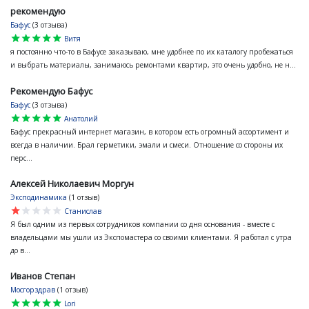
рекомендую
Бафус
(3 отзыва)
star
star
star
star
star
Витя
я постоянно что-то в Бафусе заказываю, мне удобнее по их каталогу пробежаться
и выбрать материалы, занимаюсь ремонтами квартир, это очень удобно, не н...
Рекомендую Бафус
Бафус
(3 отзыва)
star
star
star
star
star
Анатолий
Бафус прекрасный интернет магазин, в котором есть огромный ассортимент и
всегда в наличии. Брал герметики, эмали и смеси. Отношение со стороны их
перс...
Алексей Николаевич Моргун
Эксподинамика
(1 отзыв)
star
star
star
star
star
Станислав
Я был одним из первых сотрудников компании со дня основания - вместе с
владельцами мы ушли из Экспомастера со своими клиентами. Я работал с утра
до в...
Иванов Степан
Мосгорздрав
(1 отзыв)
star
star
star
star
star
Lori