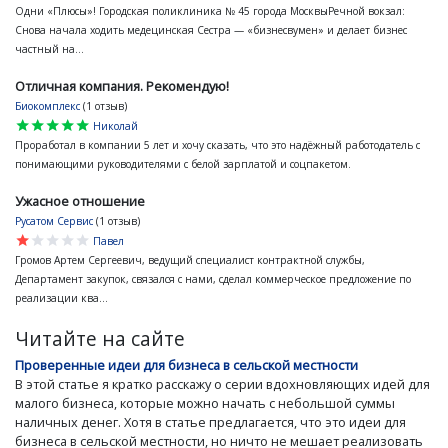
Одни «Плюсы»! Городская поликлиника № 45 города МосквыРечной вокзал:
Снова начала ходить медецинская Сестра — «бизнесвумен» и делает бизнес
частный на...
Отличная компания. Рекомендую!
Биокомплекс
(1 отзыв)
star
star
star
star
star
Николай
Проработал в компании 5 лет и хочу сказать, что это надёжный работодатель с
понимающими руководителями с белой зарплатой и соцпакетом.
Ужасное отношение
Русатом Сервис
(1 отзыв)
star
star
star
star
star
Павел
Громов Артем Сергеевич, ведущий специалист контрактной службы,
Департамент закупок, связался с нами, сделал коммерческое предложение по
реализации ква...
Читайте на сайте
Проверенные идеи для бизнеса в сельской местности
В этой статье я кратко расскажу о серии вдохновляющих идей для
малого бизнеса, которые можно начать с небольшой суммы
наличных денег. Хотя в статье предлагается, что это идеи для
бизнеса в сельской местности, но ничто не мешает реализовать